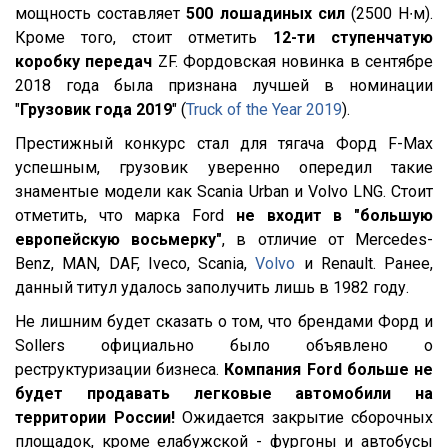
мощность составляет
500 лошадиных сил
(2500 H∙м).
Кроме того, стоит отметить
12-ти ступенчатую
коробку передач
ZF. Фордовская новинка в сентябре
2018 года была признана лучшей в номинации
"
Грузовик года 2019
" (
Truck of the Year 2019
).
Престижный конкурс стал для тягача Форд F-Max
успешным, грузовик уверенно опередил такие
знаментые модели как Scania Urban и Volvo LNG. Стоит
отметить, что марка Ford
не входит в "большую
европейскую восьмерку"
, в отличие от Mercedes-
Benz, MAN, DAF, Iveco, Scania,
Volvo
и Renault. Ранее,
данный титул удалось заполучить лишь в 1982 году.
Не лишним будет сказать о том, что брендами Форд и
Sollers официально было объявлено о
реструктуризации бизнеса.
Компания Ford больше не
будет продавать легковые автомобили на
территории России!
Ожидается закрытие сборочных
площадок, кроме елабужской - фургоны и автобусы