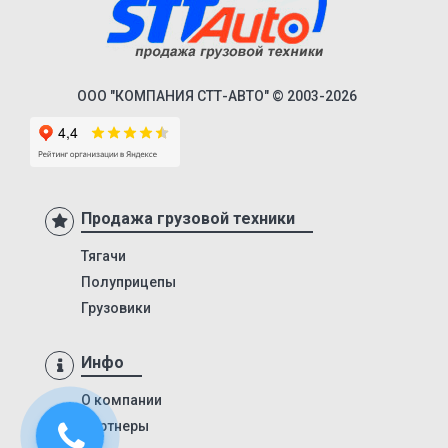
Lander
Cargo
HD 500
ООО "КОМПАНИЯ СТТ-АВТО" © 2003-2026
544018-1320-031
5440А5-370-031
XS International
LVFS3F
Продажа грузовой техники
CFS
Тягачи
S01
Полуприцепы
SCF
Грузовики
SCS
Инфо
SKO
SKO 24
О компании
Партнеры
SKO 24/L