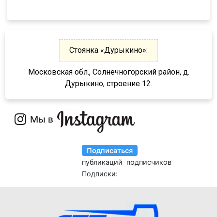
Meusburger
FM
Feldbinder
FM9.380
ГАЗ
TGS
Isuzu
Стоянка «Дурыкино»:
TGX
Lonking
TGA
Московская обл., Солнечногорский район, д.
XF95
Дурыкино, строение 12.
XF105
XF106
XG
X3000
X6000
Stralis
Premium
Magnum