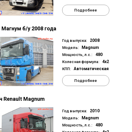
Подробнее
 Магнум б/у 2008 года
2008
Год выпуска:
Magnum
Модель:
480
Мощность, л.с.:
4x2
Колесная формула:
Автоматическая
КПП:
Подробнее
ч Renault Magnum
2010
Год выпуска:
Magnum
Модель:
480
Мощность, л.с.: