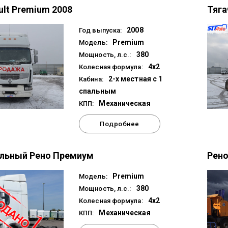
ult Premium 2008
Тяга
2008
Год выпуска:
Premium
Модель:
380
Мощность, л.с.:
4x2
Колесная формула:
2-х местная с 1
Кабина:
спальным
Механическая
КПП:
Подробнее
ельный Рено Премиум
Рено
Premium
Модель:
380
Мощность, л.с.:
4x2
Колесная формула:
Механическая
КПП: