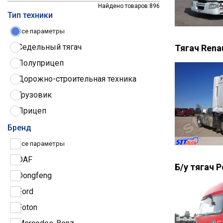
Найдено товаров:
896
Тип техники
Все параметры
Седельный тягач
Тягач Rena
Полуприцеп
Дорожно-строительная техника
Грузовик
Прицеп
Трактор
Бренд
Грузовые шины
Все параметры
DAF
Б/у тягач 
Dongfeng
Ford
Foton