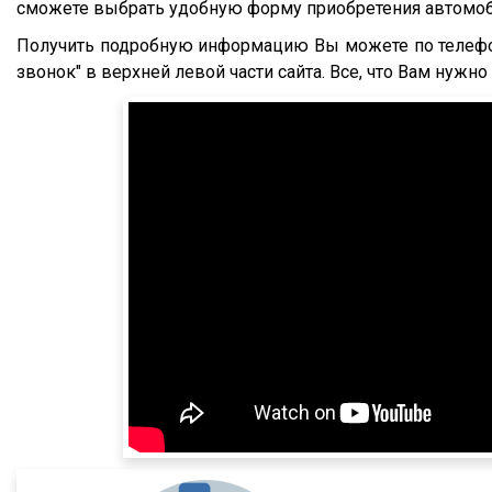
FTS
S500
сможете выбрать удобную форму приобретения автомоб
Fatih Treyler
FH
Получить подробную информацию Вы можете по телефон
Ali Riza Usta
звонок" в верхней левой части сайта. Все, что Вам нужн
FH12
Штурман Кредо
FH13
МТЗ
FH440
ХТЗ
FMX
Meusburger
FM
Feldbinder
FM9.380
ГАЗ
TGS
Isuzu
TGX
Lonking
TGA
XF95
XF105
XF106