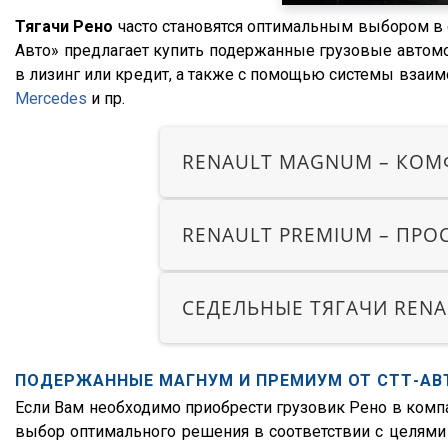
Lamberet
2000
G380
Тягачи Рено
часто становятся оптимальным выбором в с
GT7
1999
G400
Авто» предлагает купить подержанные грузовые автомо
Schwarte
1998
G420
в лизинг или кредит, а также с помощью системы взаимо
Бецема
Mercedes
и пр.
1997
G440
Bonum
1996
P280
RENAULT MAGNUM – КОМ
Cobo
1995
P340
Fruehauf
1994
P400
Sacim
1993
P420
RENAULT PREMIUM – ПР
Shacman (Shaanxi)
1992
P440
OMSP
1991
R
СЕДЕЛЬНЫЕ ТЯГАЧИ REN
OMT
1990
R420
Grappar
R380
ПОДЕРЖАННЫЕ МАГНУМ И ПРЕМИУМ ОТ СТТ-АВ
Magyar
R440
Если Вам необходимо приобрести грузовик Рено в комп
Menci
R450
выбор оптимального решения в соответствии с целями 