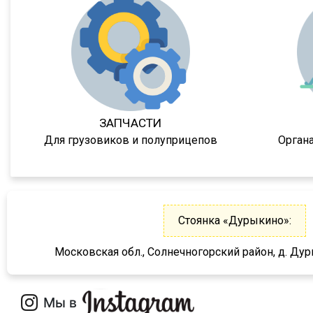
XG
X3000
X6000
Stralis
Premium
Magnum
ЗАПЧАСТИ
Lander
Для грузовиков и полуприцепов
Орган
Cargo
HD 500
544018-1320-031
Стоянка «Дурыкино»:
5440А5-370-031
XS International
Московская обл., Солнечногорский район, д. Дур
LVFS3F
CFS