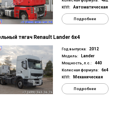
4x2
Колесная формула:
Автоматическая
КПП:
Подробнее
льный тягач Renault Lander 6x4
2012
Год выпуска:
Lander
Модель:
440
Мощность, л.с.:
6x4
Колесная формула:
Механическая
КПП:
Подробнее