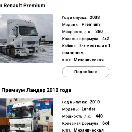
ч Renault Premium
2008
Год выпуска:
Premium
Модель:
380
Мощность, л.с.:
4x2
Колесная формула:
2-х местная с 1
Кабина:
спальным
Механическая
КПП:
Подробнее
 Премиум Ландер 2010 года
2010
Год выпуска:
Lander
Модель:
440
Мощность, л.с.:
6x4
Колесная формула:
Механическая
КПП: