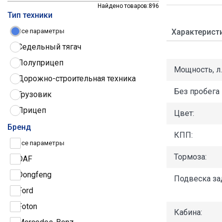
Найдено товаров:
896
Тип техники
Характерист
Все параметры
Седельный тягач
Полуприцеп
Мощность, л.с
Дорожно-строительная техника
Без пробега 
Грузовик
Прицеп
Цвет:
Трактор
Бренд
КПП:
Грузовые шины
Все параметры
Тормоза:
DAF
Dongfeng
Подвеска за
Ford
Foton
Кабина: