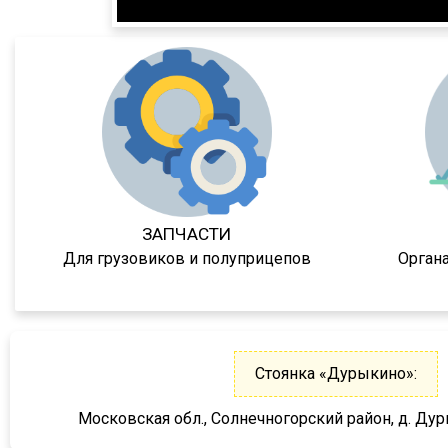
XG
X3000
X6000
Stralis
Premium
Magnum
Lander
Cargo
ЗАПЧАСТИ
Для грузовиков и полуприцепов
Орган
HD 500
544018-1320-031
5440А5-370-031
XS International
Стоянка «Дурыкино»:
LVFS3F
Московская обл., Солнечногорский район, д. Дур
CFS