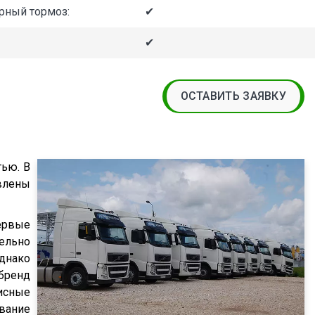
рный тормоз:
✔
✔
ОСТАВИТЬ ЗАЯВКУ
тью. В
авлены
Первые
ельно
днако
бренд
висные
вание