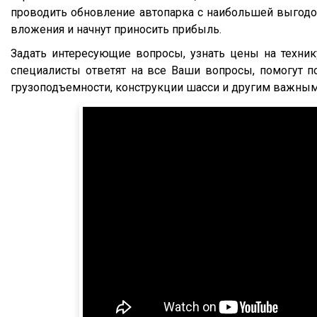
FTS
S500
проводить обновление автопарка с наибольшей выгодой
Fatih Treyler
FH
вложения и начнут приносить прибыль.
Ali Riza Usta
FH12
Задать интересующие вопросы, узнать цены на техни
Штурман Кредо
специалисты ответят на все Ваши вопросы, помогут п
FH13
грузоподъемности, конструкции шасси и другим важным 
МТЗ
FH440
ХТЗ
FMX
Meusburger
FM
Feldbinder
FM9.380
ГАЗ
TGS
Isuzu
TGX
Lonking
TGA
XF95
XF105
XF106