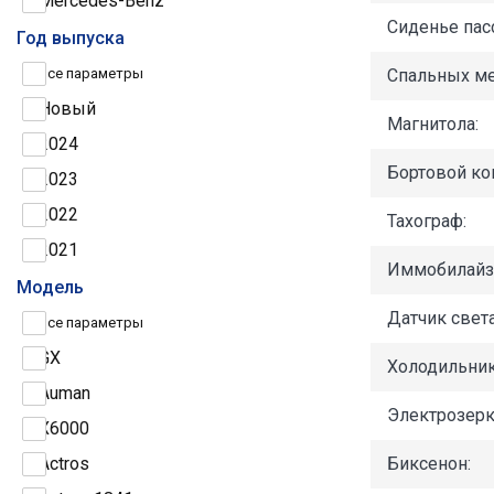
Mercedes-Benz
Сиденье пас
Iveco
Год выпуска
МАЗ
Спальных ме
Все параметры
Scania
Новый
Магнитола:
Volvo
2024
Бортовой ко
Shacman
2023
Sitrak
2022
Тахограф:
MAN
2021
Иммобилайз
Renault
2020
Модель
Датчик света
КАМАЗ
2019
Все параметры
Hyundai
2018
GX
Холодильник
Schmitz Cargobull
2017
Auman
Электрозерк
Krone
2016
X6000
Koegel
2015
Биксенон:
Actros