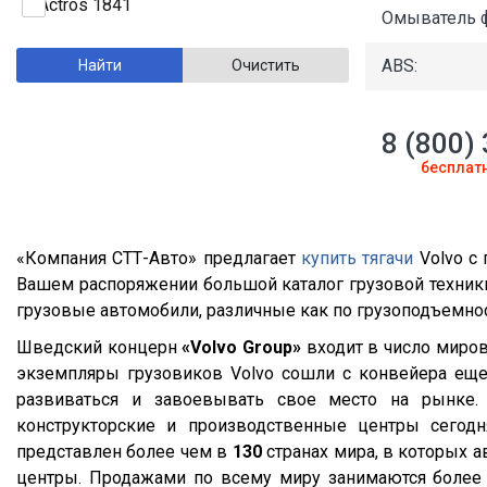
Gray & Adams
2014
Actros 1841
Омыватель ф
VAK
2013
Actros 1841 LS
ABS:
Grunwald
2012
Actros 1844
Kassbohrer
2011
Actros 1846
8 (800)
ТСП
2010
Actros 1846 LS
бесплат
Fliegl
2009
Actros 1845
Wielton
2008
Actros 1851 LS
Тонар
2007
Actros 2544 LS
«Компания СТТ-Авто» предлагает
купить тягачи
Volvo с
Meiller
2006
Actros 2641
Вашем распоряжении большой каталог грузовой техники
грузовые автомобили, различные как по грузоподъемност
Mega
2005
Actros 3341K
Шведский концерн
«Volvo Group»
входит в число миров
Panav
2004
Axor
экземпляры грузовиков Volvo сошли с конвейера еще 
Neman
2003
Axor 1835
развиваться и завоевывать свое место на рынке. 
Carnehl
2002
Axor 1836
конструкторские и производственные центры сегод
представлен более чем в
130
странах мира, в которых 
Bodex
2001
Axor 1840 LS
центры. Продажами по всему миру занимаются более 