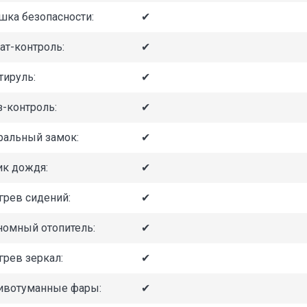
шка безопасности:
✔
ат-контроль:
✔
тируль:
✔
з-контроль:
✔
ральный замок:
✔
ик дождя:
✔
грев сидений:
✔
номный отопитель:
✔
грев зеркал:
✔
ивотуманные фары:
✔