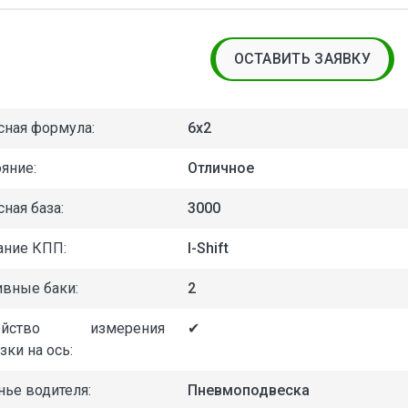
ОСТАВИТЬ ЗАЯВКУ
сная формула:
6x2
яние:
Отличное
ная база:
3000
ание КПП:
I-Shift
ивные баки:
2
ройство измерения
✔
зки на ось:
нье водителя:
Пневмоподвеска