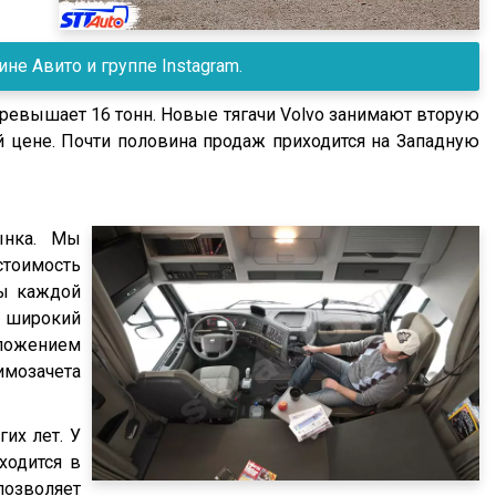
е Авито и группе Instagram.
евышает 16 тонн. Новые тягачи Volvo занимают вторую
 цене. Почти половина продаж приходится на Западную
ынка. Мы
стоимость
ты каждой
, широкий
вложением
имозачета
их лет. У
ходится в
позволяет