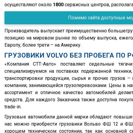
Lamberet
2000
G380
осуществляют около
1800
сервисных центров, располага
GT7
1999
G400
Помимо сайта доступные мод
Schwarte
1998
G420
Бецема
1997
G440
Производитель выпускает преимущественно большегруз
позицию на мировом рынке по объему выпуска, ежегод
Bonum
1996
P280
Европу, более трети – на Америку.
Cobo
1995
P340
ГРУЗОВИКИ VOLVO БЕЗ ПРОБЕГА ПО 
Fruehauf
1994
P400
«Компания СТТ-Авто» поставляет седельные тяг
Sacim
1993
P420
специализируемся на поставках подержанной техники
Shacman (Shaanxi)
1992
P440
транспортировки продукции, сырья и прочих грузов 
компании, занимающейся грузоперевозками. Цены в наш
OMSP
1991
R
ассортимент и отличное качество автомобилей дела
OMT
1990
R420
средств. Для каждого Заказчика также доступна покуп
Grappar
R380
trade-in.
Magyar
R440
Грузовые автомобили данной марки обладают повышен
Menci
нас можно приобрести грузовики Вольво ФШ 12 и Ф
R450
хорошем техническом состоянии, так как основной с