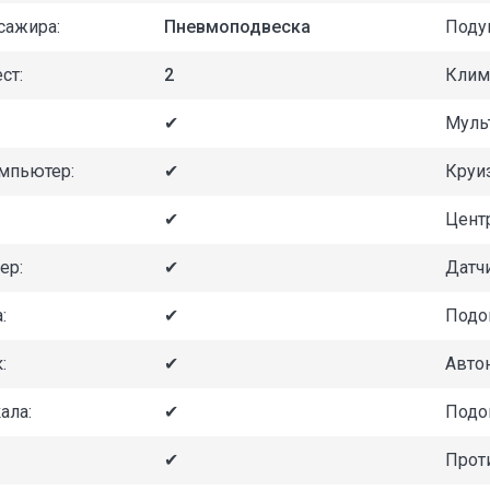
сажира:
Пневмоподвеска
Поду
ст:
2
Клим
✔
Муль
мпьютер:
✔
Круи
✔
Цент
ер:
✔
Датч
:
✔
Подо
:
✔
Авто
ала:
✔
Подо
✔
Прот