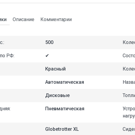
ики
Описание
Комментарии
.:
500
Коле
по РФ:
✔
Состо
Красный
Колес
Автоматическая
Назв
Дисковые
Топл
дняя:
Пневматическая
Уст
нагру
Globetrotter XL
Сиде