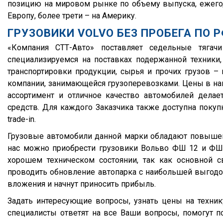
Lamberet
2000
G380
позицию на мировом рынке по объему выпуска, ежегод
Европу, более трети – на Америку.
GT7
1999
G400
ГРУЗОВИКИ VOLVO БЕЗ ПРОБЕГА ПО 
Schwarte
1998
G420
«Компания СТТ-Авто» поставляет седельные тяг
Бецема
1997
G440
специализируемся на поставках подержанной техники
Bonum
1996
P280
транспортировки продукции, сырья и прочих грузов 
Cobo
1995
P340
компании, занимающейся грузоперевозками. Цены в наш
ассортимент и отличное качество автомобилей дела
Fruehauf
1994
P400
средств. Для каждого Заказчика также доступна покуп
Sacim
1993
P420
trade-in.
Shacman (Shaanxi)
1992
P440
Грузовые автомобили данной марки обладают повышен
OMSP
1991
R
нас можно приобрести грузовики Вольво ФШ 12 и Ф
OMT
хорошем техническом состоянии, так как основной с
1990
R420
проводить обновление автопарка с наибольшей выгодой
Grappar
R380
вложения и начнут приносить прибыль.
Magyar
R440
Задать интересующие вопросы, узнать цены на техни
Menci
R450
специалисты ответят на все Ваши вопросы, помогут п