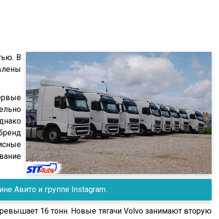
тью. В
авлены
Первые
ельно
днако
бренд
висные
вание
е Авито и группе Instagram.
евышает 16 тонн. Новые тягачи Volvo занимают вторую