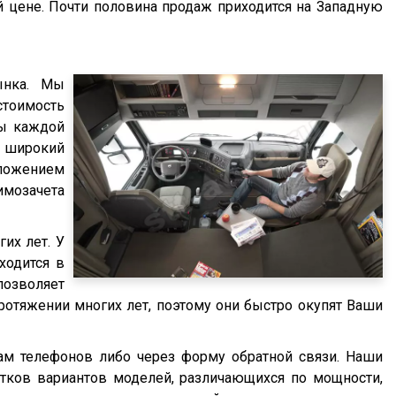
 цене. Почти половина продаж приходится на Западную
ынка. Мы
стоимость
ты каждой
, широкий
вложением
имозачета
их лет. У
ходится в
позволяет
ротяжении многих лет, поэтому они быстро окупят Ваши
ам телефонов либо через форму обратной связи. Наши
ятков вариантов моделей, различающихся по мощности,