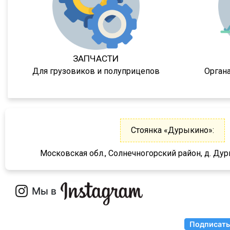
XG
X3000
X6000
Stralis
ЗАПЧАСТИ
Premium
Для грузовиков и полуприцепов
Орган
Magnum
Lander
Cargo
Стоянка «Дурыкино»:
HD 500
544018-1320-031
Московская обл., Солнечногорский район, д. Дур
5440А5-370-031
XS International
LVFS3F
CFS