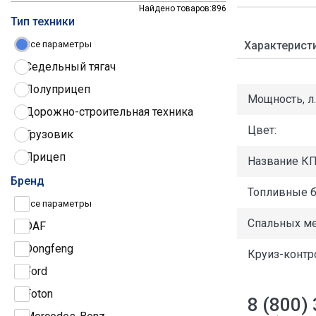
Найдено товаров:
896
Тип техники
Характерист
Все параметры
Седельный тягач
Полуприцеп
Мощность, л.с
Дорожно-строительная техника
Цвет:
Грузовик
Прицеп
Название КП
Трактор
Бренд
Топливные б
Грузовые шины
Все параметры
Спальных ме
DAF
Dongfeng
Круиз-контр
Ford
Foton
8 (800)