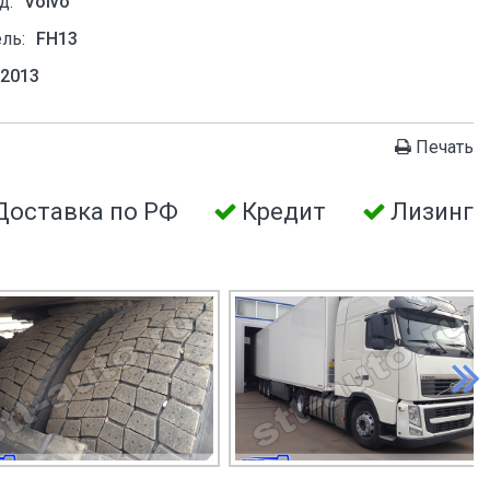
д:
Volvo
ль:
FH13
2013
Печать
Доставка по РФ
Кредит
Лизинг