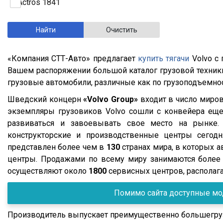
Gray & Adams
2014
Actros 1841
VAK
2013
Actros 1841 LS
Grunwald
2012
Actros 1844
Kassbohrer
2011
Actros 1846
«Компания СТТ-Авто» предлагает
купить тягачи
Volvo с
ТСП
2010
Actros 1846 LS
Вашем распоряжении большой каталог грузовой техники
Fliegl
2009
Actros 1845
грузовые автомобили, различные как по грузоподъемност
Wielton
2008
Actros 1851 LS
Шведский концерн
«Volvo Group»
входит в число миров
экземпляры грузовиков Volvo сошли с конвейера еще 
Тонар
2007
Actros 2544 LS
развиваться и завоевывать свое место на рынке. 
Meiller
2006
Actros 2641
конструкторские и производственные центры сегод
Mega
2005
Actros 3341K
представлен более чем в
130
странах мира, в которых 
центры. Продажами по всему миру занимаются более 
Panav
2004
Axor
осуществляют около
1800
сервисных центров, располага
Neman
2003
Axor 1835
Carnehl
2002
Помимо сайта доступные мод
Axor 1836
Bodex
2001
Axor 1840 LS
Производитель выпускает преимущественно большегруз