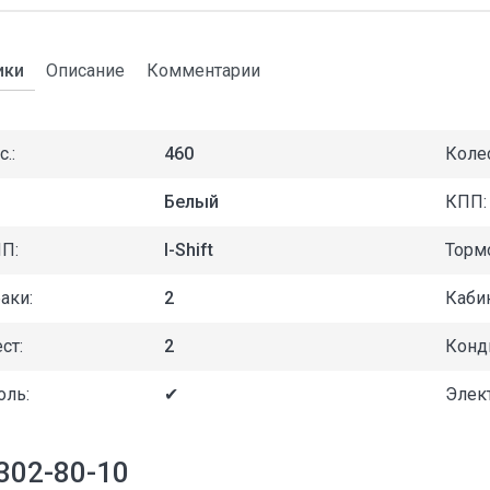
ики
Описание
Комментарии
.:
460
Коле
Белый
КПП:
П:
I-Shift
Торм
аки:
2
Кабин
ст:
2
Конд
оль:
✔
Элек
 302-80-10