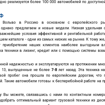
но реализуется более 100 000 автомобилей по доступной
РФ
ачи Вольво в Россию в основном с европейского р
, однако предлагаем и новые модели. Низкая удельная 
– важнейшие условия эффективной и рентабельной рабо
ем каталоге - одни из самых низких на рынке. К тому же
ет приобретение наших клиентов наиболее выгодным 
ка техники в лизинг, кредит или с помощью системы вза
ной надежностью и эксплуатируются на протяжении мног
Ш 13, выпущенные не более
7-8
лет назад. Эта техника на
вой пробег она прошла по европейским дорогам, что 
. Такие автомобили готовы к бесперебойной работе на п
ку Вы можете, связавшись с нами по контактным номер
одобрать оптимальный вариант грузовой техники из дес