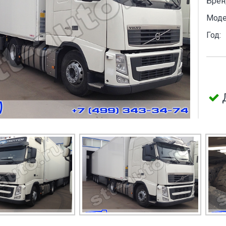
Брен
Моде
Год: