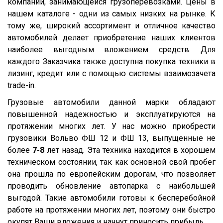
компании, занимающейся грузоперевозками. Цены в
нашем каталоге - одни из самых низких на рынке. К
XS International
тому же, широкий ассортимент и отличное качество
LVFS3F
автомобилей делает приобретение наших клиентов
CFS
наиболее выгодным вложением средств. Для
каждого Заказчика также доступна покупка техники в
S01
лизинг, кредит или с помощью системы взаимозачета
SCF
trade-in.
SCS
Грузовые автомобили данной марки обладают
SKO
повышенной надежностью и эксплуатируются на
протяжении многих лет. У нас можно приобрести
SKO 24
грузовики Вольво ФШ 12 и ФШ 13, выпущенные не
SKO 24/L
более
7-8
лет назад. Эта техника находится в хорошем
SKI
техническом состоянии, так как основной свой пробег
она прошла по европейским дорогам, что позволяет
SPR
проводить обновление автопарка с наибольшей
SW 24
выгодой. Такие автомобили готовы к бесперебойной
Cool Liner
работе на протяжении многих лет, поэтому они быстро
окупят Ваши вложения и начнут приносить прибыль.
Box Liner