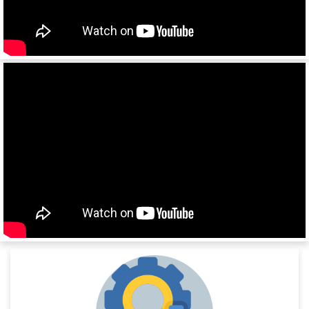
SW24
NW
33HP
NS
NS ST
NS PT
NS 3 SP
NS 3 F
NW 3 S 26 НP KONISCH
PS
Frigo
GA3B/3
GA3FL/7
9532