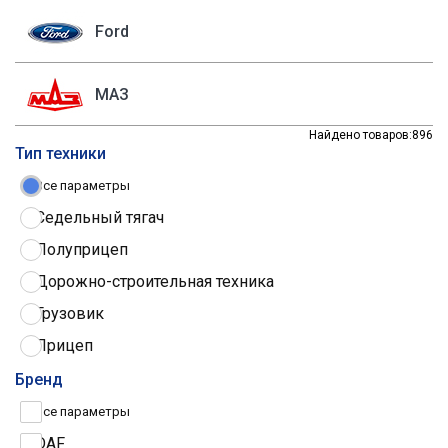
Ford
МАЗ
Найдено товаров:
896
Тип техники
Все параметры
Седельный тягач
Полуприцеп
Дорожно-строительная техника
Грузовик
Прицеп
Трактор
Бренд
Грузовые шины
Все параметры
DAF