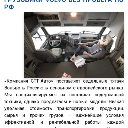
РФ
XF95
XF105
XF106
XG
X3000
X6000
Stralis
Premium
«Компания СТТ-Авто» поставляет седельные тягачи
Magnum
Вольво в Россию в основном с европейского рынка.
Lander
Мы специализируемся на поставках подержанной
Cargo
техники, однако предлагаем и новые модели. Низкая
удельная стоимость транспортировки продукции,
HD 500
сырья и прочих грузов – важнейшие условия
544018-1320-031
эффективной и рентабельной работы каждой
5440А5-370-031