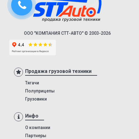
9445
9985
652802
ООО "КОМПАНИЯ СТТ-АВТО" © 2003-2026
97462
974623
974624
974628
Продажа грузовой техники
974629
Тягачи
9417
Полуприцепы
LB3E
Грузовики
LB4E
Инфо
94422
О компании
KIS-3JM
Партнеры
NJ3