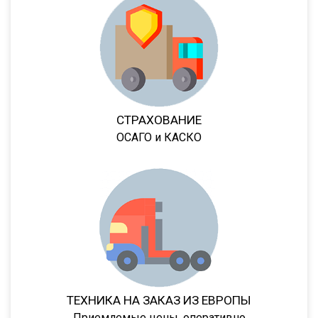
974612
974613
974614
974611ДН
97461
СТРАХОВАНИЕ
974610
ОСАГО и КАСКО
9746Н
974601
974604
974603
9746Т
9746Н
974601Т
ТЕХНИКА НА ЗАКАЗ ИЗ ЕВРОПЫ
6328
Приемлемые цены, оперативно