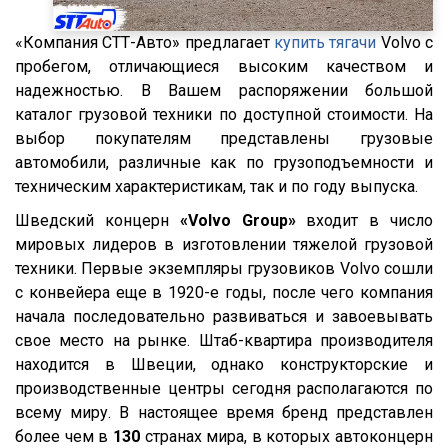
Neman
2003
Axor 1835
«Компания СТТ-Авто» предлагает
купить тягачи
Volvo с
Carnehl
2002
Axor 1836
пробегом, отличающиеся высоким качеством и
надежностью. В Вашем распоряжении большой
Bodex
2001
Axor 1840 LS
каталог грузовой техники по доступной стоимости. На
Lamberet
2000
G380
выбор покупателям представлены грузовые
GT7
1999
G400
автомобили, различные как по грузоподъемности и
техническим характеристикам, так и по году выпуска.
Schwarte
1998
G420
Бецема
Шведский концерн
«Volvo Group»
входит в число
1997
G440
мировых лидеров в изготовлении тяжелой грузовой
Bonum
1996
P280
техники. Первые экземпляры грузовиков Volvo сошли
Cobo
1995
P340
с конвейера еще в 1920-е годы, после чего компания
Fruehauf
начала последовательно развиваться и завоевывать
1994
P400
свое место на рынке. Штаб-квартира производителя
Sacim
1993
P420
находится в Швеции, однако конструкторские и
Shacman (Shaanxi)
1992
P440
производственные центры сегодня располагаются по
OMSP
всему миру. В настоящее время бренд представлен
1991
R
более чем в
130
странах мира, в которых автоконцерн
OMT
1990
R420