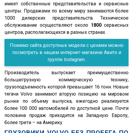
имеет собственные представительства и сервисные
Grappar
R380
центры. Продажами по всему миру занимаются более
Magyar
1000 дилерских представительств. Техническое
R440
обслуживание осуществляют около
1800
сервисных
Menci
R450
центров, располагающихся в разных странах.
FTS
S500
Помимо сайта доступные модели с ценами можно
Fatih Treyler
FH
посмотреть в нашем интернет-магазине Авито и
Ali Riza Usta
FH12
группе Instagram.
Штурман Кредо
FH13
Производитель выпускает преимущественно
МТЗ
FH440
большегрузную коммерческую технику,
ХТЗ
FMX
грузоподъемность которой превышает 16 тонн. Новые
Meusburger
тягачи Volvo занимают вторую позицию на мировом
FM
рынке по объему выпуска, ежегодно реализуется
Feldbinder
FM9.380
более 100 000 автомобилей по доступной цене. Почти
ГАЗ
TGS
половина продаж приходится на Западную Европу,
Isuzu
более трети – на Америку.
TGX
Lonking
ГРУЗОВИКИ VOLVO БЕЗ ПРОБЕГА ПО
TGA