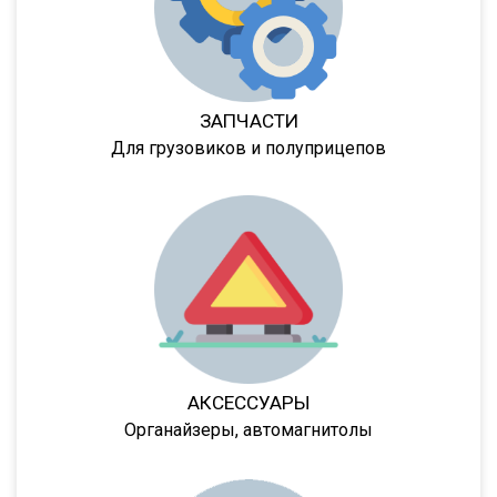
952342
9541
95234
ЗАПЧАСТИ
95236
Для грузовиков и полуприцепов
95239
95403
95412
952362
952301
952341
95232/9585
АКСЕССУАРЫ
9586-0000070
Органайзеры, автомагнитолы
9388
974611Д