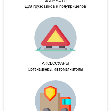
ЗАПЧАСТИ
Для грузовиков и полуприцепов
Cool Liner
Box Liner
Profi Liner
Mega Liner
SDP 27
SDC 24
SDC 27
SD
АКСЕССУАРЫ
Органайзеры, автомагнитолы
SDR 27
S24
SN
SN24
SP24
SPKH27