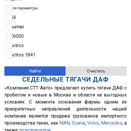
КАМАЗ
2019
Все параметры
Hyundai
2018
GX
Schmitz Cargobull
2017
Auman
Krone
2016
X6000
Koegel
2015
Actros
Gray & Adams
2014
Actros 1841
VAK
2013
Actros 1841 LS
Grunwald
2012
Actros 1844
СЕДЕЛЬНЫЕ ТЯГАЧИ ДАФ
Kassbohrer
2011
Actros 1846
«Компания СТТ-Авто» предлагает купить тягачи ДАФ с
ТСП
2010
Actros 1846 LS
пробегом и новые в Москве и области на выгодных
Fliegl
2009
Actros 1845
условиях. С момента основания фирмы одним из
приоритетных направлений деятельности нашей
Wielton
2008
Actros 1851 LS
компании является продажа грузовиков импортного
Тонар
2007
Actros 2544 LS
производства таких, как
MAN
,
Scania
,
Volvo
,
Mercedes
, а
Meiller
2006
Actros 2641
также
полуприцепов
.