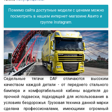
Mega
2005
Actros 3341K
Помимо сайта доступные модели с ценами можно
Panav
2004
Axor
посмотреть в нашем интернет-магазине Авито и
Neman
группе Instagram.
2003
Axor 1835
Carnehl
2002
Axor 1836
Bodex
2001
Axor 1840 LS
Lamberet
2000
G380
GT7
1999
G400
Schwarte
1998
G420
Бецема
1997
G440
Bonum
1996
Седельные тягачи DAF отличаются высоким
P280
качеством каждой детали - от переднего стального
Cobo
1995
P340
бампера и комфортабельной кабины водителя до
Fruehauf
1994
P400
прочной подвески, подходящей для использования в
Sacim
1993
условиях бездорожья. Грузовая техника данной марки
P420
сделана профессионалами, имеющими огромный
Shacman (Shaanxi)
1992
P440