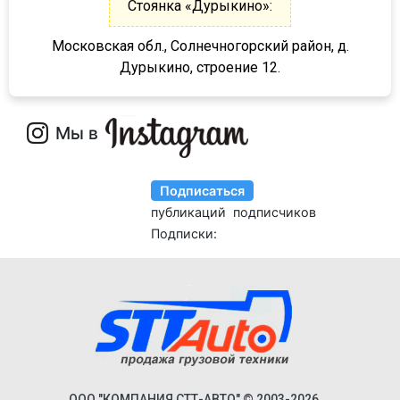
Стоянка «Дурыкино»:
GA3FL/7
Московская обл., Солнечногорский район, д.
9532
Дурыкино, строение 12.
952342
9541
95234
95236
95239
95403
95412
952362
952301
952341
95232/9585
9586-0000070
ООО "КОМПАНИЯ СТТ-АВТО" © 2003-2026