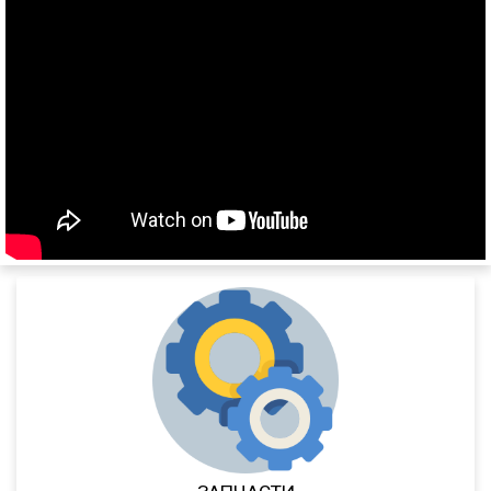
544018-1320-031
5440А5-370-031
XS International
LVFS3F
CFS
S01
SCF
SCS
SKO
SKO 24
SKO 24/L
SKI
SPR
SW 24