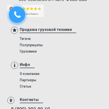
9388
974611Д
974612
Продажа грузовой техники
974613
974614
Тягачи
Полуприцепы
974611ДН
Грузовики
97461
974610
Инфо
9746Н
О компании
974601
Партнеры
974604
Статьи
974603
Контакты
9746Т
9746Н