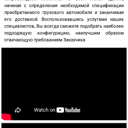
начиная с определения необходимой спецификации
Isuzu
TGX
приобретаемого грузового автомобиля и заканчивая
Lonking
TGA
его доставкой. Воспользовавшись услугами наших
XF95
специалистов, Вы всегда сможете подобрать наиболее
подходящую конфигурацию, наилучшим образом
XF105
отвечающую требованиям Заказчика.
XF106
XG
X3000
X6000
Stralis
Premium
Magnum
Lander
Cargo
HD 500