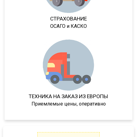
SVKT24
SV24
СТРАХОВАНИЕ
ОСАГО и КАСКО
SW24
NW
33HP
NS
NS ST
NS PT
NS 3 SP
ТЕХНИКА НА ЗАКАЗ ИЗ ЕВРОПЫ
NS 3 F
Приемлемые цены, оперативно
NW 3 S 26 НP KONISCH
PS
Frigo
GA3B/3