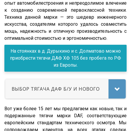
опыт автомобилестроения и непреодолимое влечение
OMSP
1991
R
к созданию современной первоклассной техники.
OMT
1990
Техника данной марки — это шедевр инженерного
R420
искусства, создателям которого удалось совместить
Grappar
R380
мощь, надежность и отличную производительность с
Magyar
R440
оптимальной стоимостью и эргономичностью.
Menci
R450
На стоянках в д. Дурыкино и с. Долматово можно
FTS
S500
приобрести тягачи ДАФ ХФ 105 без пробега по РФ
Fatih Treyler
FH
из Европы.
Ali Riza Usta
FH12
Штурман Кредо
FH13
ВЫБОР ТЯГАЧА ДАФ Б/У И НОВОГО
МТЗ
FH440
ХТЗ
FMX
Вот уже более 15 лет мы предлагаем как новые, так и
Meusburger
FM
подержанные тягачи марки DAF, соответствующие
Feldbinder
FM9.380
европейским стандартам технического осмотра. Мы
ГАЗ
TGS
сопровождаем клиентов на всех этапах сделки,