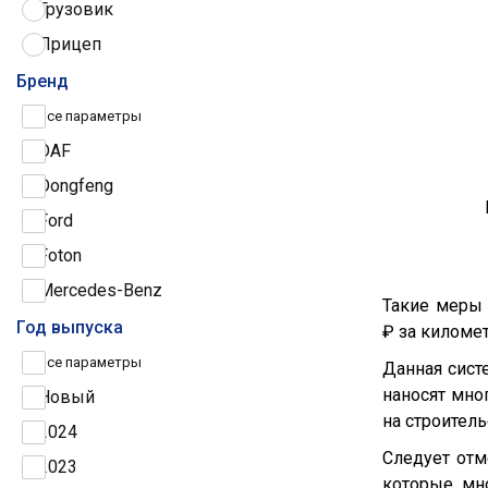
Грузовик
Прицеп
Трактор
Бренд
Грузовые шины
Все параметры
DAF
Dongfeng
Ford
Foton
Mercedes-Benz
Такие меры 
Iveco
Год выпуска
₽ за километ
МАЗ
Все параметры
Данная сист
Scania
наносят мно
Новый
на строител
Volvo
2024
Следует отм
Shacman
2023
которые мн