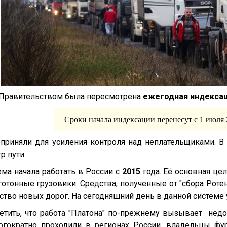
Правительством была пересмотрена
ежегодная индексац
Сроки начала индексации перенесут с 1 июля 2
приняли для усиления контроля над неплательщиками. В
р пути.
ема начала работать в России с
2015
года. Её основная ц
готонные грузовики. Средства, полученные от "сбора Роте
ьство новых дорог. На сегодняшний день в данной системе 
етить, что работа "Платона" по-прежнему вызывает недо
огократно проходили в регионах России, владельцы фу