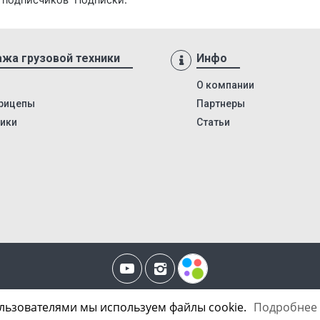
жа грузовой техники
Инфо
О компании
рицепы
Партнеры
вики
Статьи
итика Конфиденциальности
|
Уведомление об использовании технологии Co
ользователями мы используем файлы cookie.
Подробнее