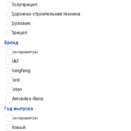
Полуприцеп
Дорожно-строительная техника
Грузовик
Прицеп
Трактор
Бренд
Грузовые шины
Все параметры
DAF
Dongfeng
Ford
Foton
Mercedes-Benz
Iveco
Год выпуска
МАЗ
Все параметры
Scania
Новый