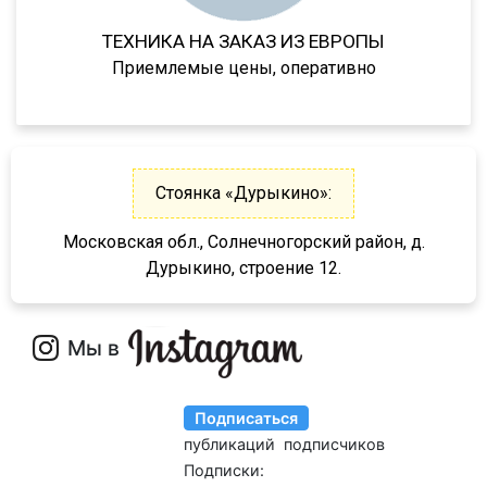
МТЗ
FH440
ТЕХНИКА НА ЗАКАЗ ИЗ ЕВРОПЫ
ХТЗ
FMX
Приемлемые цены, оперативно
Meusburger
FM
Feldbinder
FM9.380
ГАЗ
TGS
Isuzu
Стоянка «Дурыкино»:
TGX
Lonking
TGA
Московская обл., Солнечногорский район, д.
XF95
Дурыкино, строение 12.
XF105
XF106
XG
X3000
X6000
Stralis