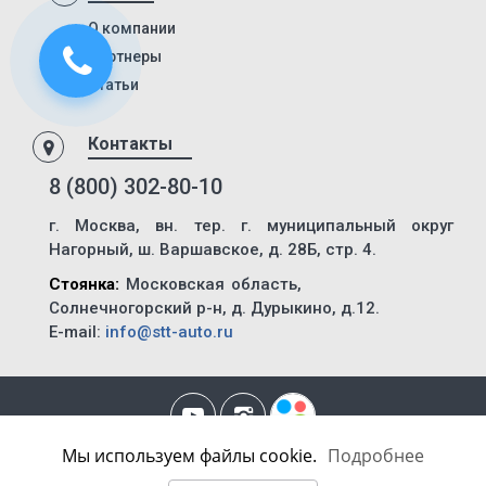
SKO 24
О компании
Партнеры
SKO 24/L
Статьи
SKI
SPR
Контакты
SW 24
8 (800) 302-80-10
Cool Liner
г. Москва, вн. тер. г. муниципальный округ
Box Liner
Нагорный, ш. Варшавское, д. 28Б, стр. 4.
Profi Liner
Стоянка:
Московская область,
Mega Liner
Солнечногорский р-н, д. Дурыкино, д.12.
E-mail:
info@stt-auto.ru
SDP 27
SDC 24
SDC 27
SD
Мы используем файлы cookie.
Подробнее
Политика Конфиденциальности
|
Уведомление об использовании
SDR 27
технологии Cookie