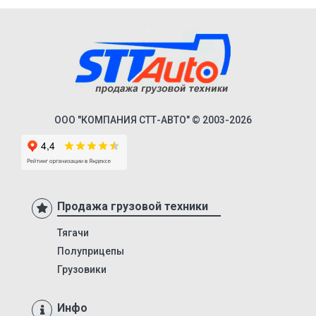
Premium
Magnum
Lander
Cargo
HD 500
ООО "КОМПАНИЯ СТТ-АВТО" © 2003-2026
544018-1320-031
5440А5-370-031
XS International
LVFS3F
Продажа грузовой техники
CFS
Тягачи
S01
Полуприцепы
SCF
Грузовики
SCS
Инфо
SKO