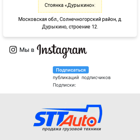
SKI
Стоянка «Дурыкино»:
SPR
Московская обл., Солнечногорский район, д.
SW 24
Дурыкино, строение 12.
Cool Liner
Box Liner
Profi Liner
Mega Liner
SDP 27
SDC 24
SDC 27
SD
SDR 27
S24
SN