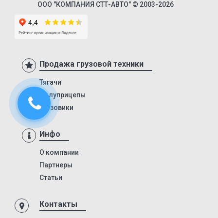
ООО "КОМПАНИЯ СТТ-АВТО" © 2003-2026
SN24
SP24
SPKH27
SVKT24
Продажа грузовой техники
SV24
Тягачи
SW24
Полуприцепы
NW
Грузовики
33HP
NS
Инфо
NS ST
О компании
NS PT
Партнеры
NS 3 SP
Статьи
NS 3 F
Контакты
NW 3 S 26 НP KONISCH