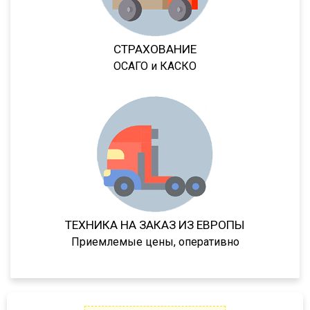
Lander
Cargo
СТРАХОВАНИЕ
HD 500
ОСАГО и КАСКО
544018-1320-031
5440А5-370-031
XS International
LVFS3F
CFS
S01
SCF
ТЕХНИКА НА ЗАКАЗ ИЗ ЕВРОПЫ
SCS
Приемлемые цены, оперативно
SKO
SKO 24
SKO 24/L