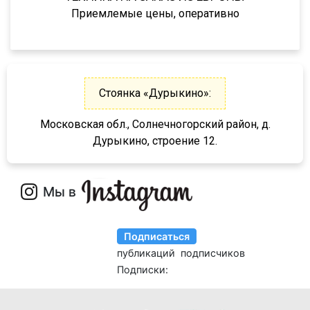
652802
Приемлемые цены, оперативно
97462
974623
974624
974628
Стоянка «Дурыкино»:
974629
Московская обл., Солнечногорский район, д.
9417
Дурыкино, строение 12.
LB3E
LB4E
94422
KIS-3JM
NJ3
NJ4
NJ4 R