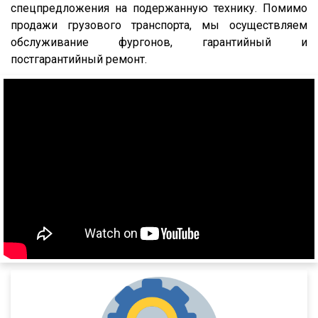
95234
спецпредложения на подержанную технику. Помимо
продажи грузового транспорта, мы осуществляем
95236
обслуживание фургонов, гарантийный и
95239
постгарантийный ремонт.
95403
95412
952362
952301
952341
95232/9585
9586-0000070
9388
974611Д
974612
974613