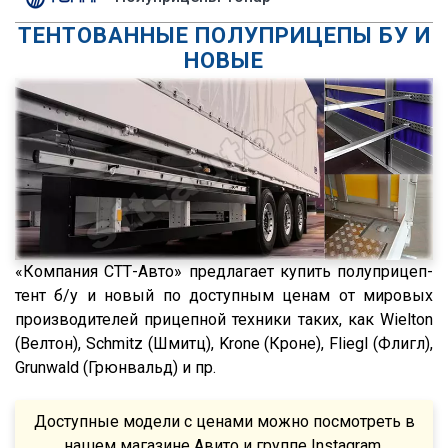
Menci
R450
ТЕНТОВАННЫЕ ПОЛУПРИЦЕПЫ БУ И
FTS
S500
НОВЫЕ
Fatih Treyler
FH
Ali Riza Usta
FH12
Штурман Кредо
FH13
МТЗ
FH440
ХТЗ
FMX
Meusburger
FM
Feldbinder
FM9.380
«Компания СТТ-Авто» предлагает купить полуприцеп-
ГАЗ
TGS
тент б/у и новый по доступным ценам от мировых
производителей прицепной техники таких, как Wielton
Isuzu
TGX
(Велтон), Schmitz (Шмитц), Krone (Кроне), Fliegl (Флигл),
Lonking
TGA
Grunwald (Грюнвальд) и пр.
XF95
XF105
Доступные модели с ценами можно посмотреть в
нашем магазине Авито и группе Instagram.