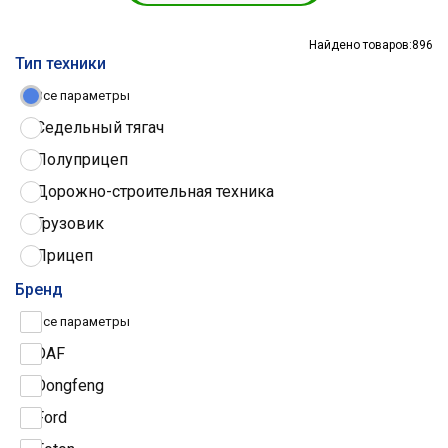
Найдено товаров:
896
Тип техники
Все параметры
Седельный тягач
Полуприцеп
Дорожно-строительная техника
Грузовик
Прицеп
Трактор
Бренд
Грузовые шины
Все параметры
DAF
Dongfeng
Ford