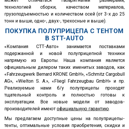
может отличаться габаритными размерами,
33HP
технологией сборки, качеством материалов,
NS
грузоподъемностью и количеством осей (от 3-х до 25
NS ST
тонн и выше, одно-, двух-, трехосные и выше).
NS PT
ПОКУПКА ПОЛУПРИЦЕПА С ТЕНТОМ
В STT-AUTO
NS 3 SP
«Компания СТТ-Авто» занимается поставками
NS 3 F
подержанной и новой полуприцепной техники
NW 3 S 26 НP KONISCH
напрямую из Европы. Наша компания является
PS
официальным дилером таких именитых заводов, как
«Fahrzeugwerk Bernard KRONE GmbH», «Schmitz Cargobull
Frigo
AG», «Wielton S. A.», «Fliegl Fahrzeugbau GmbH» и пр.
GA3B/3
Реализуемые нами б/у полуприцепы проходят
GA3FL/7
тщательный контроль и полностью готовы к
эксплуатации. Все новые модели от заводов-
9532
производителей имеют
официальную гарантию
.
952342
Мы предлагаем доступные цены на полуприцепы-
9541
тенты, оптимальные условия приобретения, скидки и