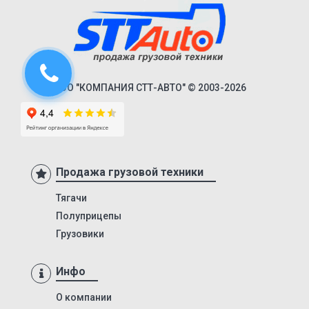
94182
94183
94184
9418
ООО "КОМПАНИЯ СТТ-АВТО" © 2003-2026
94185
94186
94187
94161
Продажа грузовой техники
94163
Тягачи
9416
Полуприцепы
NS34PT/45/R1M/2
Грузовики
Classic
Premium
Инфо
Next
О компании