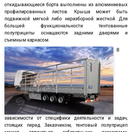
SDP 27
откидывающиеся борта выполнены из алюминиевых
SDC 24
профилированных листов. Крыша может быть
подвижной мягкой либо неразборной жесткой. Для
SDC 27
большей функциональности тентованные
SD
полуприцепы оснащаются задними дверями и
SDR 27
съемным каркасом.
S24
В
SN
SN24
SP24
SPKH27
SVKT24
SV24
SW24
зависимости от специфики деятельности и задач,
NW
стоящих перед Заказчиком, тентовый полуприцеп