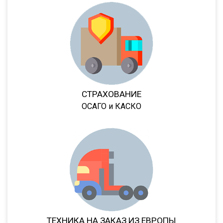
9523
9585
9586
85797
95411
952342
СТРАХОВАНИЕ
95232
ОСАГО и КАСКО
DHKA 350
DHKS 350
ПТ1
ПТ5
8980
9445
9985
ТЕХНИКА НА ЗАКАЗ ИЗ ЕВРОПЫ