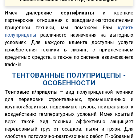
XF106
XG
Имея
дилерские сертификаты
и крепкие
партнерские отношения с заводами-изготовителями
X3000
прицепной техники, мы поможем Вам
купить
X6000
полуприцепы
различного назначения на выгодных
Stralis
условиях. Для каждого клиента доступны услуги
приобретения техники в лизинг, с привлечением
Premium
кредитных средств, а также по системе взаимозачета
Magnum
trade-in.
Lander
ТЕНТОВАННЫЕ ПОЛУПРИЦЕПЫ -
Cargo
ОСОБЕННОСТИ
HD 500
Тентовые п/прицепы
– вид полуприцепной техники
для перевозки строительных, промышленных и
544018-1320-031
крупногабаритных неделимых грузов, нейтральных к
5440А5-370-031
воздействию температурных условий. Имея крытый
XS International
верх, такой вид техники эффективно защищает
перевозимый груз от осадков, пыли и грязи. Для
LVFS3F
удобства погрузочно-разгрузочных работ П-образный