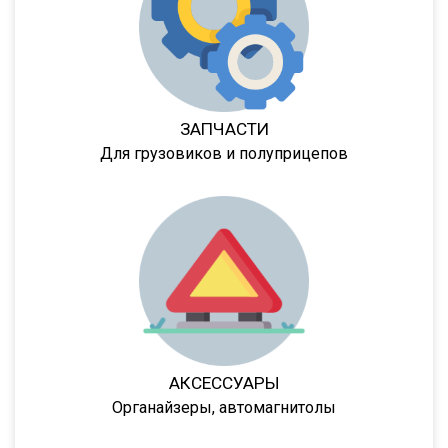
974614
974611ДН
97461
974610
ЗАПЧАСТИ
9746Н
Для грузовиков и полуприцепов
974601
974604
974603
9746Т
9746Н
974601Т
6328
АКСЕССУАРЫ
9385
Органайзеры, автомагнитолы
9386