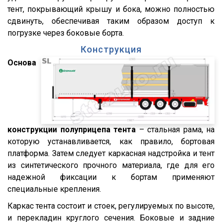
CFS
тент, покрывающий крышу и бока, можно полностью
S01
сдвинуть, обеспечивая таким образом доступ к
погрузке через боковые борта.
SCF
Конструкция
SCS
Основа
SKO
SKO 24
SKO 24/L
SKI
конструкции полуприцепа тента
– стальная рама, на
SPR
которую устанавливается, как правило, бортовая
SW 24
платформа. Затем следует каркасная надстройка и тент
Cool Liner
из синтетического прочного материала, где для его
надежной фиксации к бортам применяют
Box Liner
специальные крепления.
Profi Liner
Каркас тента состоит и стоек, регулируемых по высоте,
Mega Liner
и перекладин круглого сечения. Боковые и задние