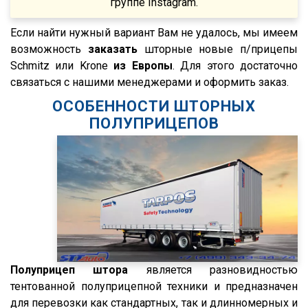
группе Instagram.
S01
SCF
Если найти нужный вариант Вам не удалось, мы имеем
возможность
заказать
шторные новые п/прицепы
SCS
Schmitz или Krone
из Европы
. Для этого достаточно
SKO
связаться с нашими менеджерами и оформить заказ.
SKO 24
ОСОБЕННОСТИ ШТОРНЫХ
SKO 24/L
ПОЛУПРИЦЕПОВ
SKI
SPR
SW 24
Cool Liner
Box Liner
Profi Liner
Полуприцеп штора
является разновидностью
Mega Liner
тентованной полуприцепной техники и предназначен
SDP 27
для перевозки как стандартных, так и длинномерных и