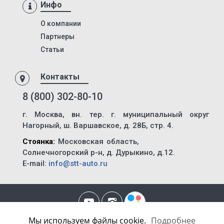
Инфо
ХТЗ-17221-06
Т-150-05-09-25-06
О компании
Партнеры
ХТЗ-150К-09-25-15
Статьи
БКМ-2М
ХТЗ-150К-09-25-15
Контакты
ММТ-2
8 (800) 302-80-10
Т-150К.ЭТЦУ-165.100 и Т-150К.УРАЛ-33П.76
г. Москва, вн. тер. г. муниципальный округ
АС-42А
Нагорный, ш. Варшавское, д. 28Б, стр. 4.
ММТ-2П
Стоянка:
Московская область,
КРТ-1
Солнечногорский р-н, д. Дурыкино, д.12.
E-mail:
info@stt-auto.ru
УПМ-1М
ТС-5
ТС-10
Т-156Б
Мы используем файлы cookie.
Подробнее