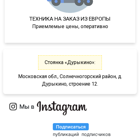
ППЦТ-40
ППЦТ-65
ТЕХНИКА НА ЗАКАЗ ИЗ ЕВРОПЫ
ППЦТ-20
Приемлемые цены, оперативно
ППЦТ-31
ППЦТ-12-885М
KIS 3WA
Стоянка «Дурыкино»:
KIS 3W
KIS 3WS
Московская обл., Солнечногорский район, д.
Дурыкино, строение 12.
KIS 3F
KIS 3FL
KIS 3FR
KIS 4F
NS3 R
85792