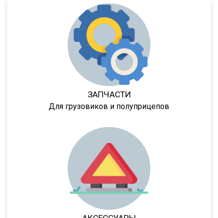
97462
974623
974624
974628
974629
9417
ЗАПЧАСТИ
LB3E
Для грузовиков и полуприцепов
LB4E
94422
KIS-3JM
NJ3
NJ4
NJ4 R
94182
АКСЕССУАРЫ