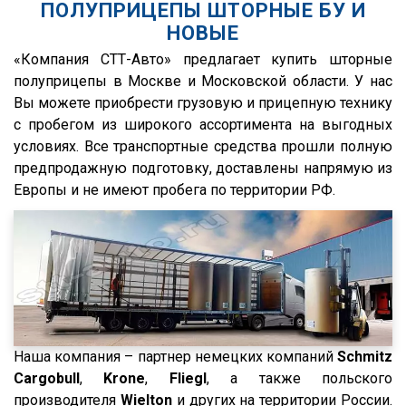
ПОЛУПРИЦЕПЫ ШТОРНЫЕ БУ И
FTS
S500
НОВЫЕ
Fatih Treyler
FH
«Компания СТТ-Авто» предлагает купить шторные
Ali Riza Usta
FH12
полуприцепы в Москве и Московской области. У нас
Штурман Кредо
FH13
Вы можете приобрести грузовую и прицепную технику
с пробегом из широкого ассортимента на выгодных
МТЗ
FH440
условиях. Все транспортные средства прошли полную
ХТЗ
FMX
предпродажную подготовку, доставлены напрямую из
Meusburger
FM
Европы и не имеют пробега по территории РФ.
Feldbinder
FM9.380
ГАЗ
TGS
Isuzu
TGX
Lonking
TGA
XF95
Наша компания – партнер немецких компаний
Schmitz
XF105
Cargobull
,
Krone
,
Fliegl
, а также польского
XF106
производителя
Wielton
и других на территории России.