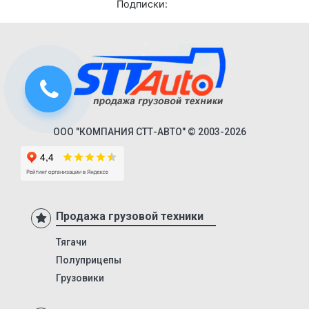
85791
8428
84286
МТЗ-82.1
ХТЗ-150К-09-25
Т-150-05-09-25
ООО "КОМПАНИЯ СТТ-АВТО" © 2003-2026
ХТЗ-181
ХТЗ-17221-21
ХТЗ-17221-09
ХТЗ-16131-03
Продажа грузовой техники
ХТЗ-2511
Тягачи
ХТЗ-240K
Полуприцепы
ХТЗ-3512
Грузовики
ХТЗ-150К-09-25-06