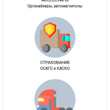
94183
Органайзеры, автомагнитолы
94184
9418
94185
94186
94187
94161
94163
СТРАХОВАНИЕ
9416
ОСАГО и КАСКО
NS34PT/45/R1M/2
Classic
Premium
Next
ППЦТ-36