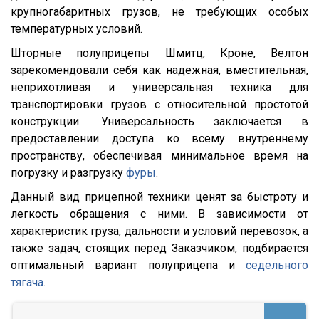
SDC 24
крупногабаритных грузов, не требующих особых
температурных условий.
SDC 27
Шторные полуприцепы Шмитц, Кроне, Велтон
SD
зарекомендовали себя как надежная, вместительная,
SDR 27
неприхотливая и универсальная техника для
S24
транспортировки грузов с относительной простотой
конструкции. Универсальность заключается в
SN
предоставлении доступа ко всему внутреннему
SN24
пространству, обеспечивая минимальное время на
SP24
погрузку и разгрузку
фуры
.
SPKH27
Данный вид прицепной техники ценят за быстроту и
легкость обращения с ними. В зависимости от
SVKT24
характеристик груза, дальности и условий перевозок, а
SV24
также задач, стоящих перед Заказчиком, подбирается
SW24
оптимальный вариант полуприцепа и
седельного
тягача
.
NW
33HP