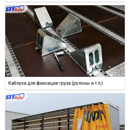
95236
95239
95403
95412
952362
952301
952341
95232/9585
9586-0000070
Каблуки для фиксации груза (рулоны и т.п.)
9388
974611Д
974612
974613
974614