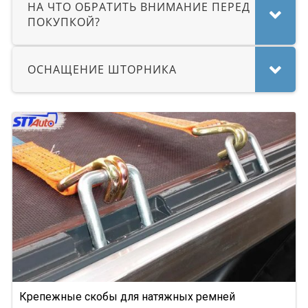
НА ЧТО ОБРАТИТЬ ВНИМАНИЕ ПЕРЕД
NS
ПОКУПКОЙ?
NS ST
NS PT
ОСНАЩЕНИЕ ШТОРНИКА
NS 3 SP
NS 3 F
NW 3 S 26 НP KONISCH
PS
Frigo
GA3B/3
GA3FL/7
9532
952342
9541
95234
Крепежные скобы для натяжных ремней