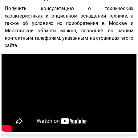
9585
Получить консультацию о технических
9586
характеристиках и опционном оснащении техники, а
также об условиях их приобретения в Москве и
85797
Московской области можно, позвонив по нашим
95411
контактным телефонам, указанным на страницах этого
952342
сайта.
95232
DHKA 350
DHKS 350
ПТ1
ПТ5
8980
9445
9985
652802