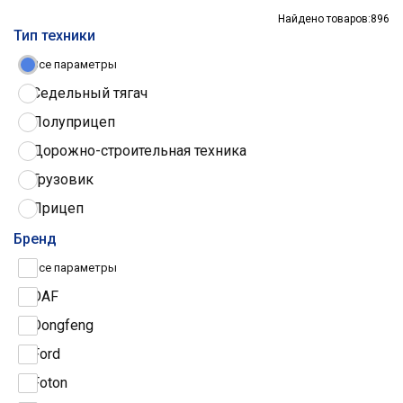
Найдено товаров:
896
Тип техники
Все параметры
Седельный тягач
Полуприцеп
Дорожно-строительная техника
Грузовик
Прицеп
Трактор
Бренд
Грузовые шины
Все параметры
DAF
Dongfeng
Ford
Foton