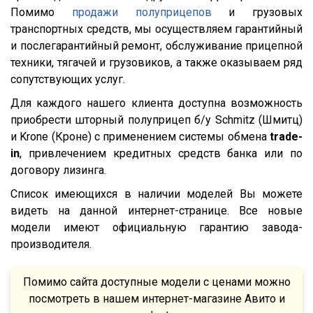
XG
Помимо
продажи полуприцепов
и грузовых
транспортных средств, мы осуществляем гарантийный
X3000
и послегарантийный ремонт, обслуживание прицепной
X6000
техники, тягачей и грузовиков, а также оказываем ряд
Stralis
сопутствующих услуг.
Premium
Для каждого нашего клиента доступна возможность
приобрести шторный полуприцеп б/у Schmitz (Шмитц)
Magnum
и Krone (Кроне) с применением системы обмена
trade-
Lander
in
, привлечением кредитных средств банка или по
Cargo
договору лизинга.
HD 500
Список имеющихся в наличии моделей Вы можете
544018-1320-031
видеть на данной интернет-странице. Все новые
модели имеют официальную гарантию завода-
5440А5-370-031
производителя.
XS International
LVFS3F
Помимо сайта доступные модели с ценами можно
посмотреть в нашем интернет-магазине Авито и
CFS