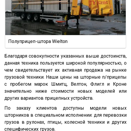
974611ДН
97461
974610
9746Н
974601
Полуприцеп-штора Wielton
974604
Благодаря совокупности указанных выше достоинств,
974603
данная техника пользуется широкой популярностью, о
9746Т
чем свидетельствует их активная продажа на рынке
грузовой техники. Наши цены на шторные п/прицепы
9746Н
с пробегом марок Шмитц, Велтон, Флигл и Кроне
974601Т
значительно ниже стоимости новых моделей или
6328
других вариантов прицепных устройств.
9385
По заказу клиентов доступны модели новых
шторников в специальном исполнении: для перевозки
9386
грузов в рулонах, птицы, колесной техники и других
9523
специфических грузов.