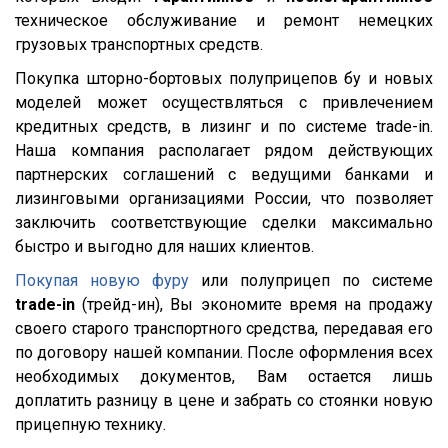
Lander
техническое обслуживание и ремонт немецких
Cargo
грузовых транспортных средств.
HD 500
Покупка шторно-бортовых полуприцепов бу и новых
544018-1320-031
моделей может осуществляться с привлечением
кредитных средств, в лизинг и по системе trade-in.
5440А5-370-031
Наша компания располагает рядом действующих
XS International
партнерских соглашений с ведущими банками и
LVFS3F
лизинговыми организациями России, что позволяет
заключить соответствующие сделки максимально
CFS
быстро и выгодно для наших клиентов.
S01
Покупая новую фуру
или полуприцеп по системе
SCF
trade-in
(трейд-ин), Вы экономите время на продажу
SCS
своего старого транспортного средства, передавая его
по договору нашей компании. После оформления всех
SKO
необходимых документов, Вам остается лишь
SKO 24
доплатить разницу в цене и забрать со стоянки новую
SKO 24/L
прицепную технику.