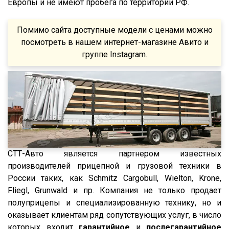
FM
Европы и не имеют пробега по территории РФ.
Feldbinder
FM9.380
Помимо сайта доступные модели с ценами можно
ГАЗ
TGS
посмотреть в нашем интернет-магазине Авито и
Isuzu
TGX
группе Instagram.
Lonking
TGA
XF95
XF105
XF106
XG
X3000
СТТ-Авто является партнером известных
X6000
производителей прицепной и грузовой техники в
России таких, как Schmitz Cargobull, Wielton, Krone,
Stralis
Fliegl, Grunwald и пр. Компания не только продает
Premium
полуприцепы и специализированную технику, но и
Magnum
оказывает клиентам ряд сопутствующих услуг, в число
которых входит
гарантийное
и
послегарантийное