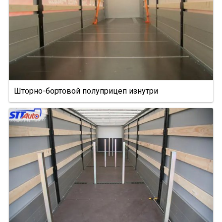
SN24
SP24
SPKH27
SVKT24
SV24
SW24
Шторно-бортовой полуприцеп изнутри
NW
33HP
NS
NS ST
NS PT
NS 3 SP
NS 3 F
NW 3 S 26 НP KONISCH