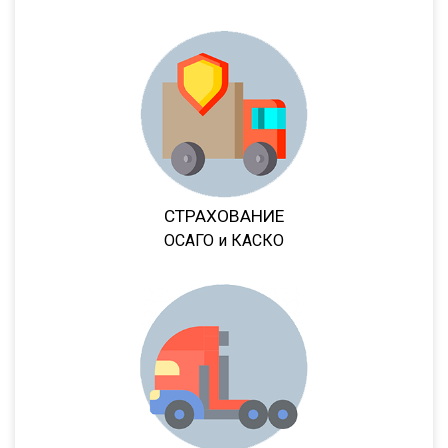
DHKA 350
DHKS 350
ПТ1
ПТ5
8980
9445
9985
СТРАХОВАНИЕ
652802
ОСАГО и КАСКО
97462
974623
974624
974628
974629
9417