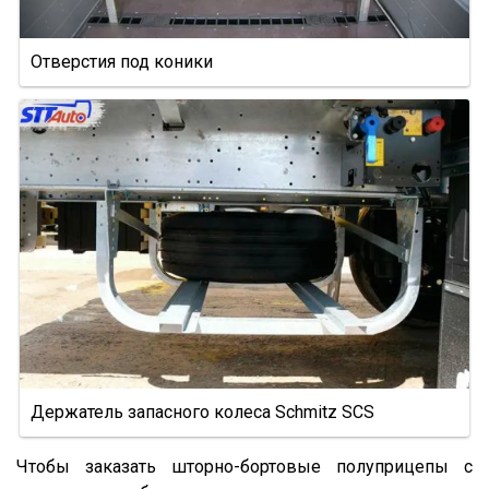
PS
Frigo
Отверстия под коники
GA3B/3
GA3FL/7
9532
952342
9541
95234
95236
95239
95403
95412
Держатель запасного колеса Schmitz SCS
952362
952301
Чтобы заказать шторно-бортовые полуприцепы с