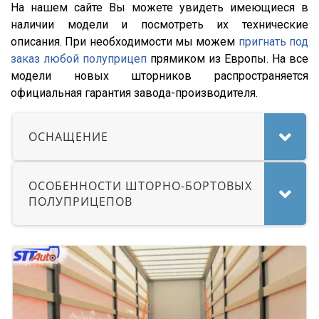
SKI
На нашем сайте Вы можете увидеть имеющиеся в
SPR
наличии модели и посмотреть их технические
описания. При необходимости мы можем
пригнать под
SW 24
заказ любой полуприцеп
прямиком из Европы. На все
Cool Liner
модели новых шторников распространяется
Box Liner
официальная гарантия завода-производителя.
Profi Liner
ОСНАЩЕНИЕ
Mega Liner
SDP 27
SDC 24
ОСОБЕННОСТИ ШТОРНО-БОРТОВЫХ
ПОЛУПРИЦЕПОВ
SDC 27
SD
SDR 27
S24
SN