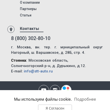
KIS 3W
О компании
KIS 3WS
Партнеры
Статьи
KIS 3F
KIS 3FL
Контакты
KIS 3FR
8 (800) 302-80-10
KIS 4F
г. Москва, вн. тер. г. муниципальный округ
NS3 R
Нагорный, ш. Варшавское, д. 28Б, стр. 4.
85792
Стоянка:
Московская область,
85791
Солнечногорский р-н, д. Дурыкино, д.12.
8428
E-mail:
info@stt-auto.ru
84286
МТЗ-82.1
ХТЗ-150К-09-25
Мы используем файлы cookie.
Подробнее
Политика Конфиденциальности
|
Уведомление об использовании
Т-150-05-09-25
технологии Cookie
Я Согласен