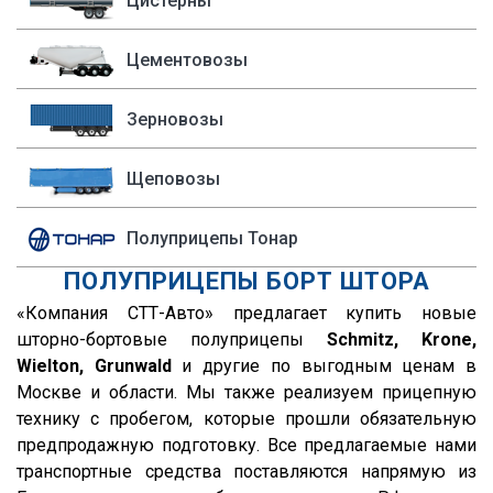
Цистерны
P400
Sacim
1993
P420
Цементовозы
Shacman (Shaanxi)
1992
P440
OMSP
1991
R
Зерновозы
OMT
1990
R420
Grappar
R380
Щеповозы
Magyar
R440
Полуприцепы Тонар
Menci
R450
ПОЛУПРИЦЕПЫ БОРТ ШТОРА
FTS
S500
«Компания СТТ-Авто» предлагает купить новые
Fatih Treyler
FH
шторно-бортовые полуприцепы
Schmitz, Krone,
Ali Riza Usta
FH12
Wielton, Grunwald
и другие по выгодным ценам в
Штурман Кредо
FH13
Москве и области. Мы также реализуем прицепную
технику с пробегом, которые прошли обязательную
МТЗ
FH440
предпродажную подготовку. Все предлагаемые нами
ХТЗ
FMX
транспортные средства поставляются напрямую из
Meusburger