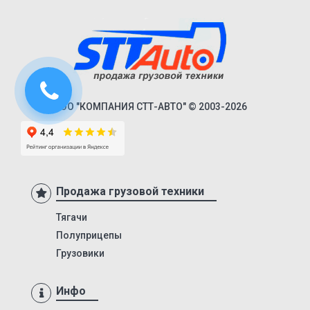
94161
94163
9416
NS34PT/45/R1M/2
Classic
ООО "КОМПАНИЯ СТТ-АВТО" © 2003-2026
Premium
Next
ППЦТ-36
ППЦТ-40
Продажа грузовой техники
ППЦТ-65
Тягачи
ППЦТ-20
Полуприцепы
ППЦТ-31
Грузовики
ППЦТ-12-885М
KIS 3WA
Инфо