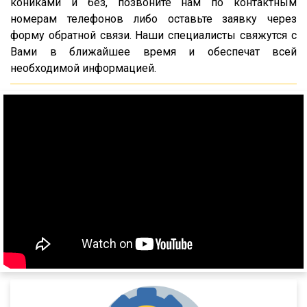
952341
кониками и без, позвоните нам по контактным
номерам телефонов либо оставьте заявку через
95232/9585
форму обратной связи. Наши специалисты свяжутся с
9586-0000070
Вами в ближайшее время и обеспечат всей
9388
необходимой информацией.
974611Д
974612
974613
974614
974611ДН
97461
974610
9746Н
974601
974604