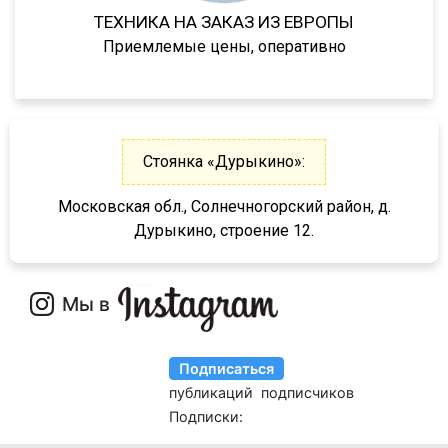
LB3E
ТЕХНИКА НА ЗАКАЗ ИЗ ЕВРОПЫ
LB4E
Приемлемые цены, оперативно
94422
KIS-3JM
NJ3
NJ4
Стоянка «Дурыкино»:
NJ4 R
Московская обл., Солнечногорский район, д.
94182
Дурыкино, строение 12.
94183
94184
9418
94185
94186
94187