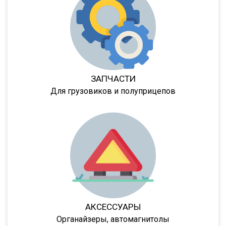
974603
9746Т
9746Н
974601Т
6328
ЗАПЧАСТИ
9385
Для грузовиков и полуприцепов
9386
9523
9585
9586
85797
95411
952342
АКСЕССУАРЫ
95232
Органайзеры, автомагнитолы