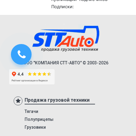
Next
ППЦТ-36
ППЦТ-40
ППЦТ-65
ППЦТ-20
ППЦТ-31
ППЦТ-12-885М
ООО "КОМПАНИЯ СТТ-АВТО" © 2003-2026
KIS 3WA
KIS 3W
KIS 3WS
Продажа грузовой техники
KIS 3F
KIS 3FL
Тягачи
Полуприцепы
KIS 3FR
Грузовики
KIS 4F