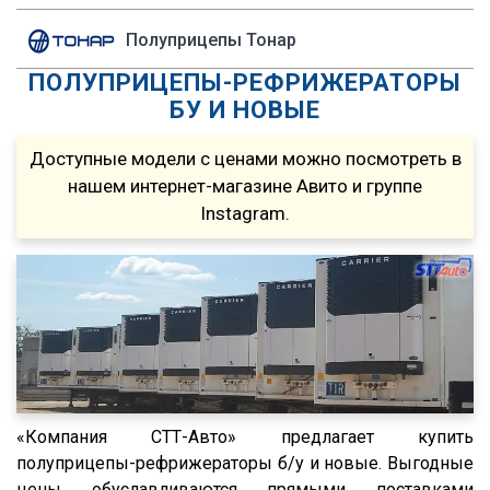
Magyar
R440
Полуприцепы Тонар
Menci
R450
ПОЛУПРИЦЕПЫ-РЕФРИЖЕРАТОРЫ
FTS
S500
БУ И НОВЫЕ
Fatih Treyler
FH
Ali Riza Usta
FH12
Доступные модели с ценами можно посмотреть в
Штурман Кредо
нашем интернет-магазине Авито и группе
FH13
Instagram.
МТЗ
FH440
ХТЗ
FMX
Meusburger
FM
Feldbinder
FM9.380
ГАЗ
TGS
Isuzu
TGX
Lonking
TGA
«Компания СТТ-Авто» предлагает купить
полуприцепы-рефрижераторы б/у и новые. Выгодные
XF95
цены обуславливаются прямыми поставками