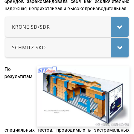
брендов зарекомендовала себя как исключительно
NW
надежная, неприхотливая и высокопроизводительная.
33HP
NS
KRONE SD/SDR
NS ST
NS PT
SCHMITZ SKO
NS 3 SP
NS 3 F
По
NW 3 S 26 НP KONISCH
результатам
PS
Frigo
GA3B/3
GA3FL/7
9532
952342
специальных тестов, проводимых в экстремальных