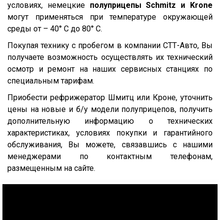
условиях, немецкие
полуприцепы Schmitz и Krone
9541
могут применяться при температуре окружающей
95234
среды от – 40° С до 80° С.
95236
Покупая технику с пробегом в компании СТТ-Авто, Вы
95239
получаете возможность осуществлять их технический
осмотр и ремонт на наших сервисных станциях по
95403
специальным тарифам.
95412
Приобести рефрижератор Шмитц или Кроне, уточнить
952362
цены на новые и б/у модели полуприцепов, получить
952301
дополнительную информацию о технических
952341
характеристиках, условиях покупки и гарантийного
обслуживания, Вы можете, связавшись с нашими
95232/9585
менеджерами по контактным телефонам,
9586-0000070
размещенным на сайте.
9388
974611Д
974612