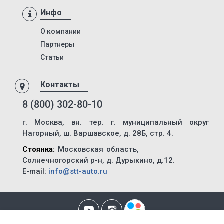
NS3 R
Инфо
85792
О компании
85791
Партнеры
8428
Статьи
84286
Контакты
МТЗ-82.1
ХТЗ-150К-09-25
8 (800) 302-80-10
Т-150-05-09-25
г. Москва, вн. тер. г. муниципальный округ
Нагорный, ш. Варшавское, д. 28Б, стр. 4.
ХТЗ-181
Стоянка:
Московская область,
ХТЗ-17221-21
Солнечногорский р-н, д. Дурыкино, д.12.
ХТЗ-17221-09
E-mail:
info@stt-auto.ru
ХТЗ-16131-03
ХТЗ-2511
ХТЗ-240K