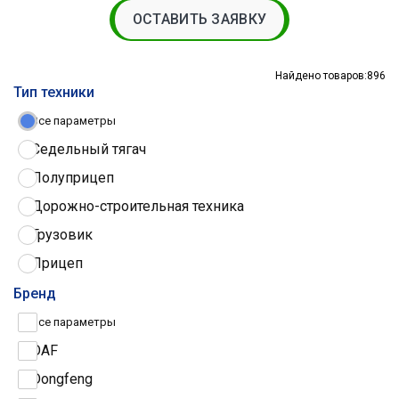
ОСТАВИТЬ ЗАЯВКУ
Найдено товаров:
896
Тип техники
Все параметры
Седельный тягач
Полуприцеп
Дорожно-строительная техника
Грузовик
Прицеп
Трактор
Бренд
Грузовые шины
Все параметры
DAF
Dongfeng