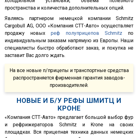
холодильной установки, объема полезного
Mega Liner
пространства и количества дополнительных опций.
SDP 27
Являясь партнером немецкой компании Schmitz
SDC 24
Cargobull AG, ООО «Компания СТТ-Авто» осуществляет
продажу новых
реф полуприцепов Schmitz
по
SDC 27
индивидуальным заказам напрямую из Европы. Наши
SD
специалисты быстро обработают заказ, и покупка не
SDR 27
заставит Вас долго ждать.
S24
На все новые п/прицепы и транспортные средства
SN
распространяется фирменная гарантия заводов-
SN24
производителей.
SP24
НОВЫЕ И Б/У РЕФЫ ШМИТЦ И
SPKH27
КРОНЕ
SVKT24
«Компания СТТ-Авто» предлагает большой выбор фур
SV24
и рефрижераторов Schmitz и Krone на своих
площадках. Вся прицепная техника данных немецких
SW24