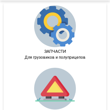
9386
9523
9585
9586
85797
95411
952342
ЗАПЧАСТИ
Для грузовиков и полуприцепов
95232
DHKA 350
DHKS 350
ПТ1
ПТ5
8980
9445