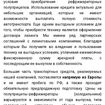
условия приобретения рефрижераторных
LVFS3F
полуприцепов. Использование кредита актуально для
CFS
небольших организаций, которые не имеют
S01
возможности выплатить полную стоимость
автотранспорта. Еще одним выгодным условием для
SCF
того, чтобы приобрести технику является оформление
SCS
договора лизинга. Мы имеем ряд партнерских
SKO
соглашений с лизинговыми компаниями, благодаря
которым Вы получаете во владение и пользование
SKO 24
технику на выгодных условиях, уплачивая ежемесячно
SKO 24/L
фиксированную сумму арендной платы, с
SKI
последующим ее выкупом в собственность.
SPR
Большая часть транспортных средств, реализуемых
нашей компанией, поставляется
напрямую из Европы
SW 24
и не имеют пробега по РФ, а также проходят
Cool Liner
обязательную предпродажную подготовку. Цены на
Box Liner
полуприцепы-рефрижераторы (холодильники)
варьируются в зависимости от года выпуска, типа
Profi Liner