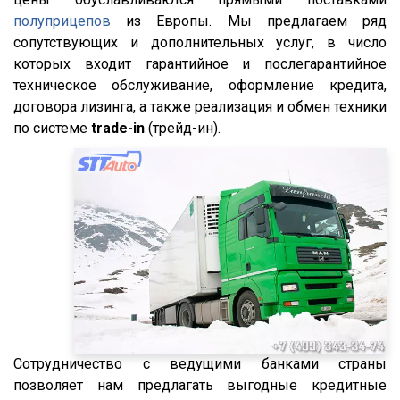
XF105
полуприцепов
из Европы. Мы предлагаем ряд
XF106
сопутствующих и дополнительных услуг, в число
которых входит гарантийное и послегарантийное
XG
техническое обслуживание, оформление кредита,
X3000
договора лизинга, а также реализация и обмен техники
X6000
по системе
trade-in
(трейд-ин).
Stralis
Premium
Magnum
Lander
Cargo
HD 500
544018-1320-031
5440А5-370-031
Сотрудничество с ведущими банками страны
XS International
позволяет нам предлагать выгодные кредитные