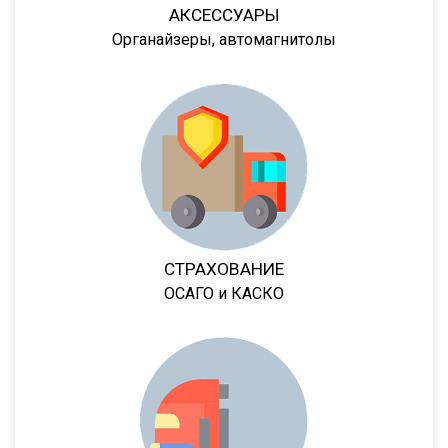
9985
АКСЕССУАРЫ
Органайзеры, автомагнитолы
652802
97462
974623
974624
974628
974629
9417
СТРАХОВАНИЕ
LB3E
ОСАГО и КАСКО
LB4E
94422
KIS-3JM
NJ3
NJ4