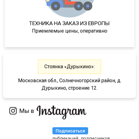
NJ4 R
94182
ТЕХНИКА НА ЗАКАЗ ИЗ ЕВРОПЫ
94183
Приемлемые цены, оперативно
94184
9418
94185
94186
Стоянка «Дурыкино»:
94187
Московская обл., Солнечногорский район, д.
94161
Дурыкино, строение 12.
94163
9416
NS34PT/45/R1M/2
Classic
Premium