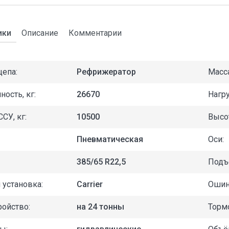
ики
Описание
Комментарии
цепа:
Рефрижератор
Масса
ость, кг:
26670
Нагру
СУ, кг:
10500
Высот
Пневматическая
Оси:
385/65 R22,5
Подъ
 установка:
Carrier
Ошин
ройство:
на 24 тонны
Тормо