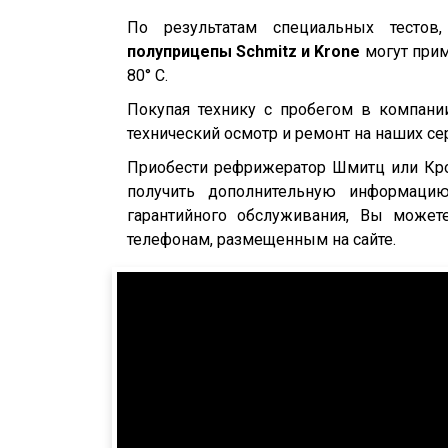
SKI
По результатам специальных тестов
SPR
полуприцепы Schmitz и Krone
могут прим
80° С.
SW 24
Покупая технику с пробегом в компани
Cool Liner
технический осмотр и ремонт на наших с
Box Liner
Приобести рефрижератор Шмитц или Крон
Profi Liner
получить дополнительную информацию 
Mega Liner
гарантийного обслуживания, Вы може
SDP 27
телефонам, размещенным на сайте.
SDC 24
SDC 27
SD
SDR 27
S24
SN