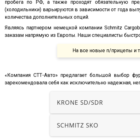
пробега по РФ, а также проходят обязательную пр
Lander
(холодильники) варьируются в зависимости от года выпу
Cargo
количества дополнительных опций.
HD 500
Являясь партнером немецкой компании Schmitz Cargo
544018-1320-031
заказам напрямую из Европы. Наши специалисты быстро о
5440А5-370-031
На все новые п/прицепы и т
XS International
LVFS3F
CFS
«Компания СТТ-Авто» предлагает большой выбор фур
зарекомендовала себя как исключительно надежная, не
S01
SCF
KRONE SD/SDR
SCS
SKO
SCHMITZ SKO
SKO 24
SKO 24/L