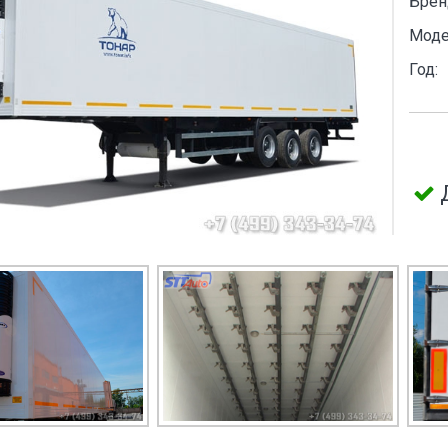
Брен
Моде
Год: