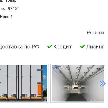
д:
Тонар
ль:
9746Т
Новый
Печать
Доставка по РФ
Кредит
Лизинг