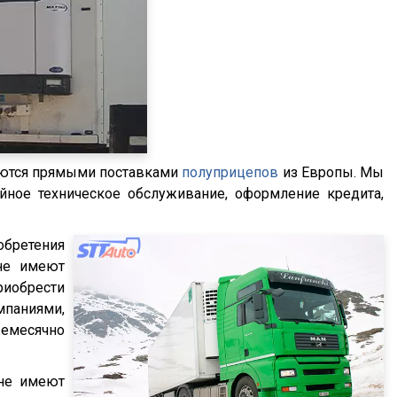
аются прямыми поставками
полуприцепов
из Европы. Мы
ийное техническое обслуживание, оформление кредита,
обретения
 не имеют
риобрести
мпаниями,
жемесячно
не имеют