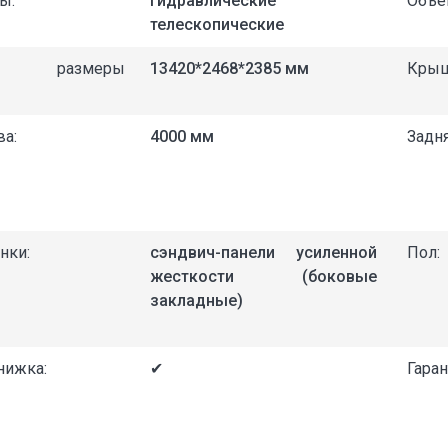
ы:
гидравлические
Объём
телескопические
ние размеры
13420*2468*2385 мм
Крыш
ва:
4000 мм
Задня
нки:
сэндвич-панели усиленной
Пол:
жесткости (боковые
закладные)
нижка:
✔
Гаран