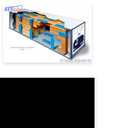
е
о
х
,
и
м