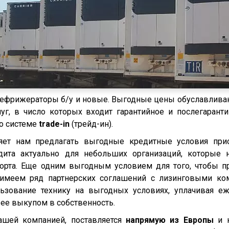
-рефрижераторы б/у и новые. Выгодные цены обуславлив
г, в число которых входит гарантийное и послегарант
по системе
trade-in
(трейд-ин).
яет нам предлагать выгодные кредитные условия при
дита актуально для небольших организаций, которые
орта. Еще одним выгодным условием для того, чтобы п
 имеем ряд партнерских соглашений с лизинговыми ко
ьзование технику на выгодных условиях, уплачивая е
ее выкупом в собственность.
ашей компанией, поставляется
напрямую из Европы
и 