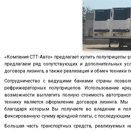
Meusburger
FM
Feldbinder
FM9.380
ГАЗ
TGS
Isuzu
TGX
Lonking
TGA
XF95
«Компания СТТ-Авто» предлагает купить полуприцепы
XF105
предлагаем ряд сопутствующих и дополнительных услу
XF106
договора лизинга, а также реализация и обмен техники 
XG
Сотрудничество с ведущими банками страны позвол
рефрижераторных полуприцепов. Использование кре
X3000
возможности выплатить полную стоимость автотрансп
X6000
технику является оформление договора лизинга. Мы
Stralis
благодаря которым Вы получаете во владение и пол
фиксированную сумму арендной платы, с последующим 
Premium
Большая часть транспортных средств, реализуемых н
Magnum