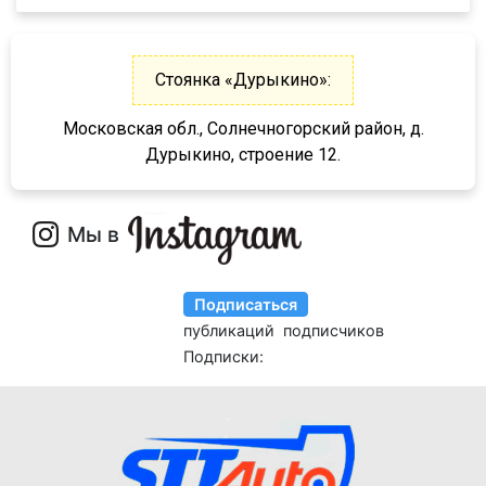
97461
974610
9746Н
Стоянка «Дурыкино»:
974601
Московская обл., Солнечногорский район, д.
974604
Дурыкино, строение 12.
974603
9746Т
9746Н
974601Т
6328
9385
9386
9523
9585