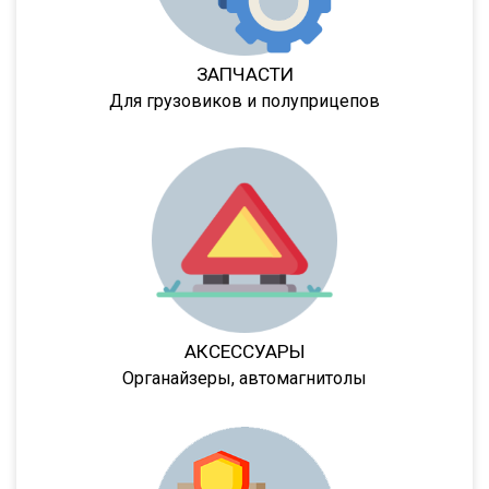
NS ST
NS PT
ЗАПЧАСТИ
NS 3 SP
Для грузовиков и полуприцепов
NS 3 F
NW 3 S 26 НP KONISCH
PS
Frigo
GA3B/3
GA3FL/7
9532
АКСЕССУАРЫ
952342
Органайзеры, автомагнитолы
9541
95234
95236