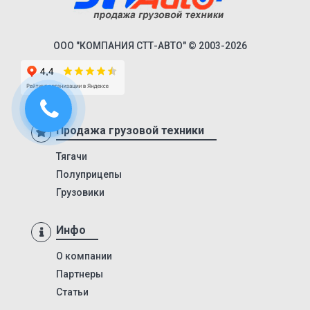
9586
85797
ООО "КОМПАНИЯ СТТ-АВТО" © 2003-2026
95411
952342
95232
DHKA 350
Продажа грузовой техники
DHKS 350
Тягачи
ПТ1
Полуприцепы
ПТ5
Грузовики
8980
9445
Инфо
9985
О компании
652802
Партнеры
Статьи
97462