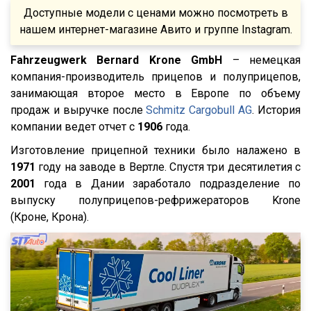
Fatih Treyler
FH
Доступные модели с ценами можно посмотреть в
Ali Riza Usta
FH12
нашем интернет-магазине Авито и группе Instagram.
Штурман Кредо
FH13
Fahrzeugwerk Bernard Krone GmbH
– немецкая
МТЗ
FH440
компания-производитель прицепов и полуприцепов,
ХТЗ
занимающая второе место в Европе по объему
FMX
продаж и выручке после
Schmitz Cargobull AG
. История
Meusburger
FM
компании ведет отчет с
1906
года.
Feldbinder
FM9.380
Изготовление прицепной техники было налажено в
ГАЗ
TGS
1971
году на заводе в Вертле. Спустя три десятилетия с
Isuzu
2001
TGX
года в Дании заработало подразделение по
выпуску полуприцепов-рефрижераторов Krone
Lonking
TGA
(Кроне, Крона).
XF95
XF105
XF106
XG