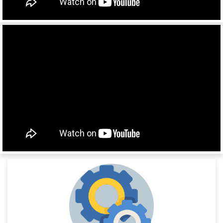
SDC 27
SD
SDR 27
S24
SN
SN24
SP24
SPKH27
SVKT24
SV24
SW24
NW
33HP
NS