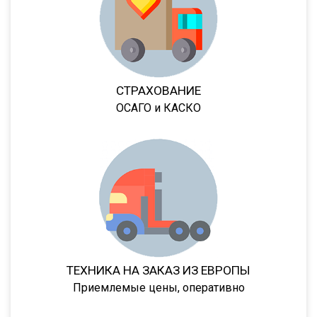
95239
95403
95412
952362
СТРАХОВАНИЕ
952301
ОСАГО и КАСКО
952341
95232/9585
9586-0000070
9388
974611Д
974612
974613
ТЕХНИКА НА ЗАКАЗ ИЗ ЕВРОПЫ
974614
Приемлемые цены, оперативно
974611ДН