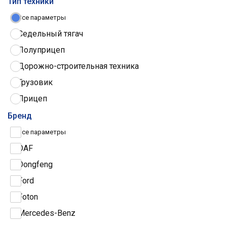
Тип техники
Все параметры
Седельный тягач
Полуприцеп
Дорожно-строительная техника
Грузовик
Прицеп
Трактор
Бренд
Грузовые шины
Все параметры
DAF
Dongfeng
Ford
Foton
Mercedes-Benz