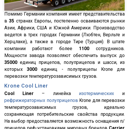
X3000
X6000
Помимо Германии компания имеет представительства
Stralis
в
35
странах Европы, постепенно осваиваются рынки
Азии, Африки, США и Южной Америки. Производство
Premium
ведется в трех городах Германии (Любтен, Верльте и
Magnum
Херцлаке), а также в городе Тире (Турция). В штате
Lander
компании работают более
1100
сотрудников.
Мощности завода позволяют обеспечить выпуск до
Cargo
35000
единиц прицепов, полуприцепов и шасси, из
HD 500
которых
3000
единиц - полуприцепы Krone для
544018-1320-031
перевозки температурозависимых грузов.
5440А5-370-031
Krone Cool Liner
Cool Liner
– линейка
изотермических
и
XS International
рефрижераторных полуприцепов
Krone для перевозки
LVFS3F
температурозависимых грузов, идеально
CFS
сохраняющая потребительские свойства продукции.
На выбор предоставляется возможность оснащения п/
S01
прицепов реф-установками мировых брендов
Carrier