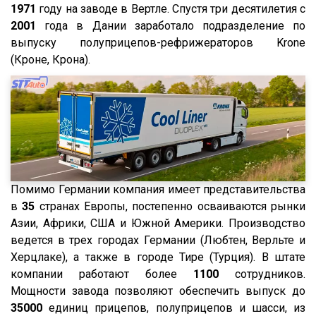
ГАЗ
TGS
1971
году на заводе в Вертле. Спустя три десятилетия с
Isuzu
2001
TGX
года в Дании заработало подразделение по
выпуску полуприцепов-рефрижераторов Krone
Lonking
TGA
(Кроне, Крона).
XF95
XF105
XF106
XG
X3000
X6000
Помимо Германии компания имеет представительства
Stralis
в
35
странах Европы, постепенно осваиваются рынки
Азии, Африки, США и Южной Америки. Производство
Premium
ведется в трех городах Германии (Любтен, Верльте и
Magnum
Херцлаке), а также в городе Тире (Турция). В штате
Lander
компании работают более
1100
сотрудников.
Мощности завода позволяют обеспечить выпуск до
Cargo
35000
единиц прицепов, полуприцепов и шасси, из