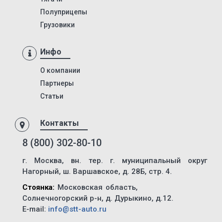
ПТ1
Полуприцепы
ПТ5
Грузовики
8980
9445
Инфо
9985
О компании
652802
Партнеры
Статьи
97462
974623
Контакты
974624
8 (800) 302-80-10
974628
г. Москва, вн. тер. г. муниципальный округ
974629
Нагорный, ш. Варшавское, д. 28Б, стр. 4.
9417
Стоянка:
Московская область,
LB3E
Солнечногорский р-н, д. Дурыкино, д.12.
LB4E
E-mail:
info@stt-auto.ru