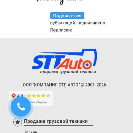
9746Н
974601Т
6328
9385
9386
9523
9585
9586
85797
ООО "КОМПАНИЯ СТТ-АВТО" © 2003-2026
95411
952342
95232
DHKA 350
Продажа грузовой техники
DHKS 350
Тягачи