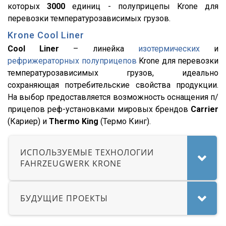
HD 500
которых
3000
единиц - полуприцепы Krone для
544018-1320-031
перевозки температурозависимых грузов.
5440А5-370-031
Krone Cool Liner
Cool Liner
– линейка
изотермических
и
XS International
рефрижераторных полуприцепов
Krone для перевозки
LVFS3F
температурозависимых грузов, идеально
CFS
сохраняющая потребительские свойства продукции.
На выбор предоставляется возможность оснащения п/
S01
прицепов реф-установками мировых брендов
Carrier
SCF
(Кариер) и
Thermo King
(Термо Кинг).
SCS
SKO
ИСПОЛЬЗУЕМЫЕ ТЕХНОЛОГИИ
FAHRZEUGWERK KRONE
SKO 24
SKO 24/L
SKI
БУДУЩИЕ ПРОЕКТЫ
SPR