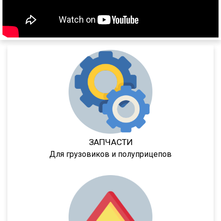
SPKH27
SVKT24
SV24
SW24
NW
33HP
NS
NS ST
NS PT
ЗАПЧАСТИ
NS 3 SP
Для грузовиков и полуприцепов
NS 3 F
NW 3 S 26 НP KONISCH
PS
Frigo