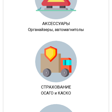
GA3B/3
GA3FL/7
9532
АКСЕССУАРЫ
952342
Органайзеры, автомагнитолы
9541
95234
95236
95239
95403
95412
952362
СТРАХОВАНИЕ
952301
ОСАГО и КАСКО
952341
95232/9585