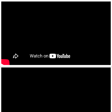
SW 24
Cool Liner
Box Liner
Profi Liner
Mega Liner
SDP 27
SDC 24
SDC 27
SD
SDR 27
S24
SN
SN24
SP24