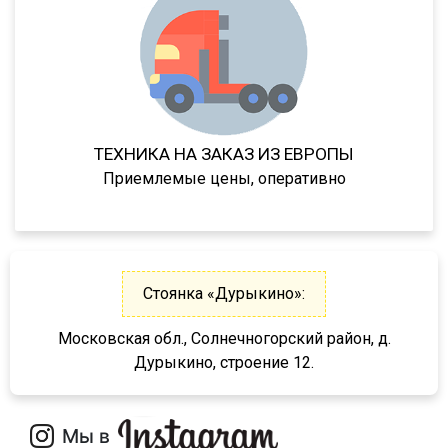
9586-0000070
9388
974611Д
974612
974613
ТЕХНИКА НА ЗАКАЗ ИЗ ЕВРОПЫ
974614
Приемлемые цены, оперативно
974611ДН
97461
974610
9746Н
Стоянка «Дурыкино»:
974601
Московская обл., Солнечногорский район, д.
974604
Дурыкино, строение 12.
974603
9746Т