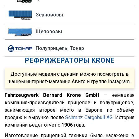
Shacman (Shaanxi)
1992
P440
OMSP
1991
R
Зерновозы
OMT
1990
R420
Grappar
R380
Щеповозы
Magyar
R440
Полуприцепы Тонар
Menci
R450
РЕФРИЖЕРАТОРЫ KRONE
FTS
S500
Fatih Treyler
FH
Доступные модели с ценами можно посмотреть в
Ali Riza Usta
FH12
нашем интернет-магазине Авито и группе Instagram.
Штурман Кредо
FH13
Fahrzeugwerk Bernard Krone GmbH
– немецкая
МТЗ
FH440
компания-производитель прицепов и полуприцепов,
ХТЗ
занимающая второе место в Европе по объему
FMX
продаж и выручке после
Schmitz Cargobull AG
. История
Meusburger
FM
компании ведет отчет с
1906
года.
Feldbinder
FM9.380
Изготовление прицепной техники было налажено в