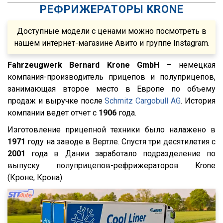
РЕФРИЖЕРАТОРЫ KRONE
FTS
S500
Fatih Treyler
FH
Доступные модели с ценами можно посмотреть в
Ali Riza Usta
FH12
нашем интернет-магазине Авито и группе Instagram.
Штурман Кредо
FH13
Fahrzeugwerk Bernard Krone GmbH
– немецкая
МТЗ
FH440
компания-производитель прицепов и полуприцепов,
ХТЗ
занимающая второе место в Европе по объему
FMX
продаж и выручке после
Schmitz Cargobull AG
. История
Meusburger
FM
компании ведет отчет с
1906
года.
Feldbinder
FM9.380
Изготовление прицепной техники было налажено в
ГАЗ
TGS
1971
году на заводе в Вертле. Спустя три десятилетия с
Isuzu
2001
TGX
года в Дании заработало подразделение по
выпуску полуприцепов-рефрижераторов Krone
Lonking
TGA
(Кроне, Крона).
XF95
XF105
XF106