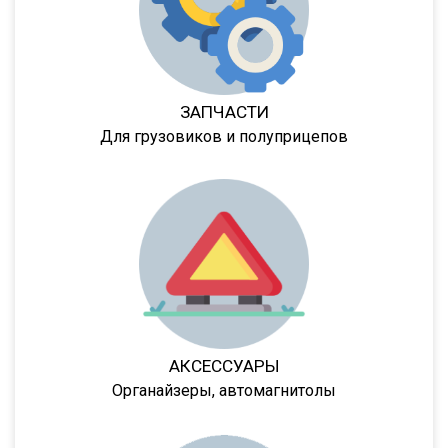
NS
NS ST
NS PT
ЗАПЧАСТИ
NS 3 SP
Для грузовиков и полуприцепов
NS 3 F
NW 3 S 26 НP KONISCH
PS
Frigo
GA3B/3
GA3FL/7
9532
АКСЕССУАРЫ
952342
Органайзеры, автомагнитолы
9541
95234