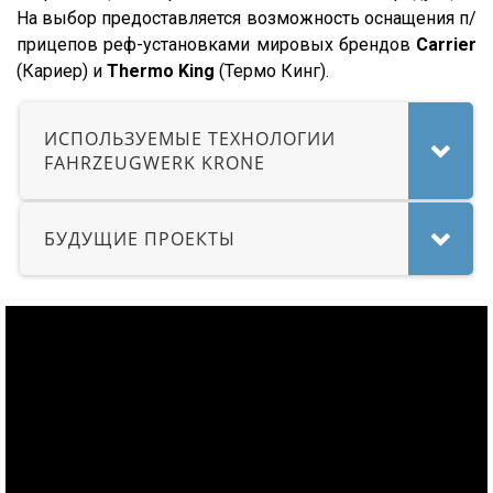
На выбор предоставляется возможность оснащения п/
S01
прицепов реф-установками мировых брендов
Carrier
SCF
(Кариер) и
Thermo King
(Термо Кинг).
SCS
SKO
ИСПОЛЬЗУЕМЫЕ ТЕХНОЛОГИИ
FAHRZEUGWERK KRONE
SKO 24
SKO 24/L
SKI
БУДУЩИЕ ПРОЕКТЫ
SPR
SW 24
Cool Liner
Box Liner
Profi Liner
Mega Liner
SDP 27