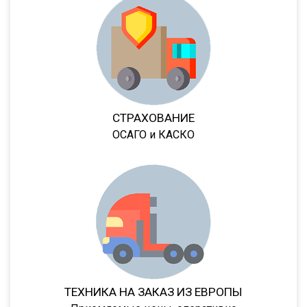
95236
95239
95403
95412
952362
СТРАХОВАНИЕ
952301
ОСАГО и КАСКО
952341
95232/9585
9586-0000070
9388
974611Д
974612
974613
ТЕХНИКА НА ЗАКАЗ ИЗ ЕВРОПЫ
974614