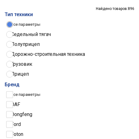
Найдено товаров:
896
Тип техники
Все параметры
Седельный тягач
Полуприцеп
Дорожно-строительная техника
Грузовик
Прицеп
Трактор
Бренд
Грузовые шины
Все параметры
DAF
Dongfeng
Ford
Foton