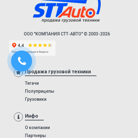
9585
9586
85797
ООО "КОМПАНИЯ СТТ-АВТО" © 2003-2026
95411
952342
95232
DHKA 350
Продажа грузовой техники
DHKS 350
Тягачи
ПТ1
Полуприцепы
ПТ5
Грузовики
8980
9445
Инфо
9985
О компании
652802
Партнеры