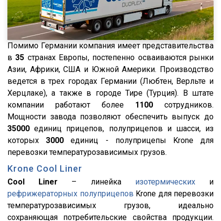
XG
X3000
X6000
Помимо Германии компания имеет представительства
Stralis
в
35
странах Европы, постепенно осваиваются рынки
Азии, Африки, США и Южной Америки. Производство
Premium
ведется в трех городах Германии (Любтен, Верльте и
Magnum
Херцлаке), а также в городе Тире (Турция). В штате
Lander
компании работают более
1100
сотрудников.
Мощности завода позволяют обеспечить выпуск до
Cargo
35000
единиц прицепов, полуприцепов и шасси, из
HD 500
которых
3000
единиц - полуприцепы Krone для
544018-1320-031
перевозки температурозависимых грузов.
5440А5-370-031
Krone Cool Liner
Cool Liner
– линейка
изотермических
и
XS International
рефрижераторных полуприцепов
Krone для перевозки
LVFS3F
температурозависимых грузов, идеально
CFS
сохраняющая потребительские свойства продукции.