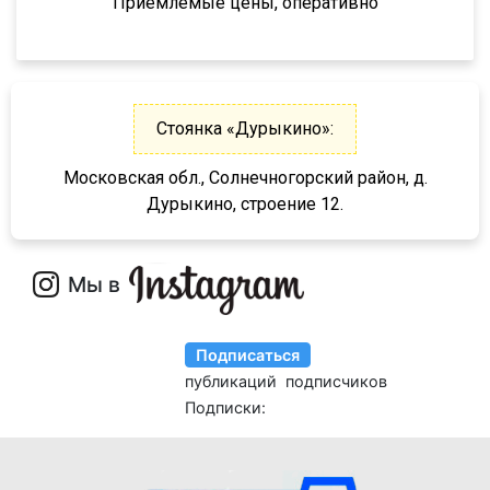
Приемлемые цены, оперативно
974611ДН
97461
974610
9746Н
Стоянка «Дурыкино»:
974601
Московская обл., Солнечногорский район, д.
974604
Дурыкино, строение 12.
974603
9746Т
9746Н
974601Т
6328
9385
9386
9523