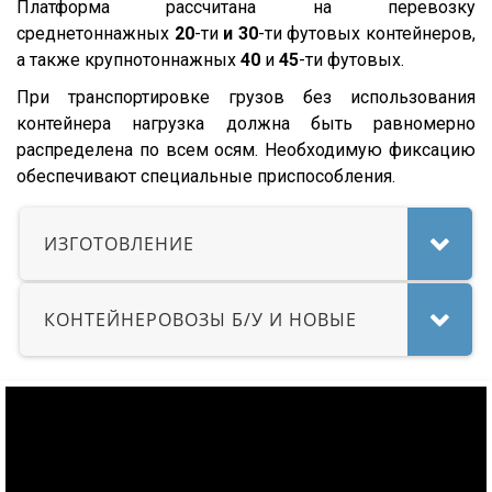
Платформа рассчитана на перевозку
Magnum
среднетоннажных
20
-ти
и 30
-ти футовых контейнеров,
Lander
а также крупнотоннажных
40
и
45
-ти футовых.
Cargo
При транспортировке грузов без использования
HD 500
контейнера нагрузка должна быть равномерно
544018-1320-031
распределена по всем осям. Необходимую фиксацию
обеспечивают специальные приспособления.
5440А5-370-031
XS International
ИЗГОТОВЛЕНИЕ
LVFS3F
CFS
КОНТЕЙНЕРОВОЗЫ Б/У И НОВЫЕ
S01
SCF
SCS
SKO
SKO 24