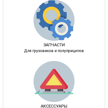
SN
SN24
SP24
SPKH27
SVKT24
SV24
ЗАПЧАСТИ
SW24
Для грузовиков и полуприцепов
NW
33HP
NS
NS ST
NS PT
NS 3 SP
NS 3 F
АКСЕССУАРЫ