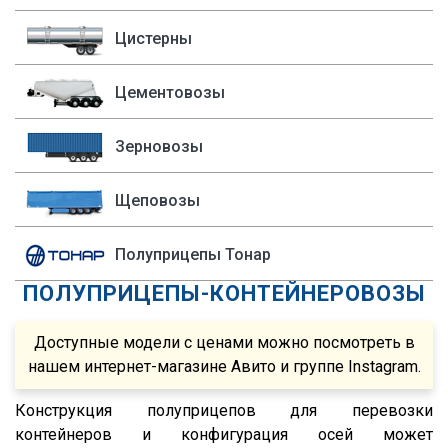
Cobo
1995
P340
Fruehauf
1994
Цистерны
P400
Sacim
1993
P420
Цементовозы
Shacman (Shaanxi)
1992
P440
OMSP
1991
R
Зерновозы
OMT
1990
R420
Grappar
R380
Щеповозы
Magyar
R440
Полуприцепы Тонар
Menci
R450
ПОЛУПРИЦЕПЫ-КОНТЕЙНЕРОВОЗЫ
FTS
S500
Fatih Treyler
FH
Доступные модели с ценами можно посмотреть в
Ali Riza Usta
FH12
нашем интернет-магазине Авито и группе Instagram.
Штурман Кредо
FH13
Конструкция полуприцепов для перевозки
МТЗ
FH440
контейнеров и конфигурация осей может