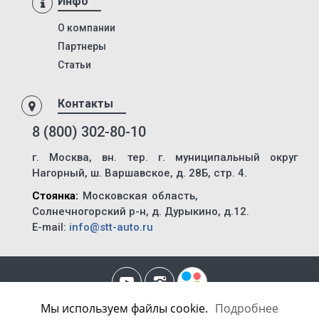
Инфо
95232
DHKA 350
О компании
Партнеры
DHKS 350
Статьи
ПТ1
ПТ5
Контакты
8980
8 (800) 302-80-10
9445
г. Москва, вн. тер. г. муниципальный округ
9985
Нагорный, ш. Варшавское, д. 28Б, стр. 4.
652802
Стоянка:
Московская область,
97462
Солнечногорский р-н, д. Дурыкино, д.12.
E-mail:
info@stt-auto.ru
974623
974624
974628
974629
Мы используем файлы cookie.
Подробнее
Политика Конфиденциальности
|
Уведомление об использовании