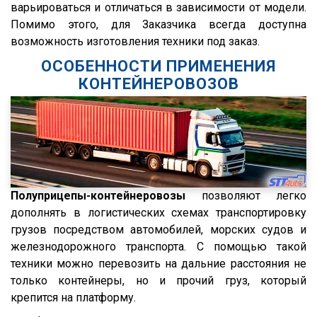
ХТЗ
FMX
варьироваться и отличаться в зависимости от модели.
Помимо этого, для Заказчика всегда доступна
Meusburger
FM
возможность изготовления техники под заказ.
Feldbinder
FM9.380
ОСОБЕННОСТИ ПРИМЕНЕНИЯ
ГАЗ
TGS
КОНТЕЙНЕРОВОЗОВ
Isuzu
TGX
Lonking
TGA
XF95
XF105
XF106
Полуприцепы-контейнеровозы
позволяют легко
XG
дополнять в логистических схемах транспортировку
грузов посредством автомобилей, морских судов и
X3000
железнодорожного транспорта. С помощью такой
X6000
техники можно перевозить на дальние расстояния не
Stralis
только контейнеры, но и прочий груз, который
крепится на платформу.
Premium