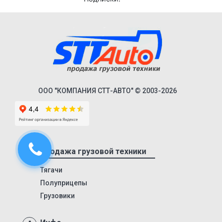
974604
974603
9746Т
9746Н
974601Т
6328
ООО "КОМПАНИЯ СТТ-АВТО" © 2003-2026
9385
9386
9523
9585
Продажа грузовой техники
9586
Тягачи
85797
Полуприцепы
95411
Грузовики
952342