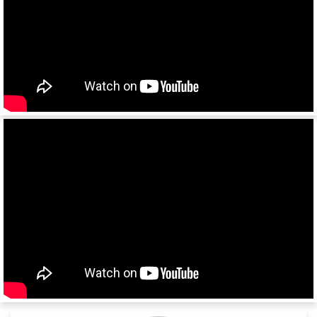
SKO 24/L
SKI
SPR
SW 24
Cool Liner
Box Liner
Profi Liner
Mega Liner
SDP 27
SDC 24
SDC 27
SD
SDR 27
S24