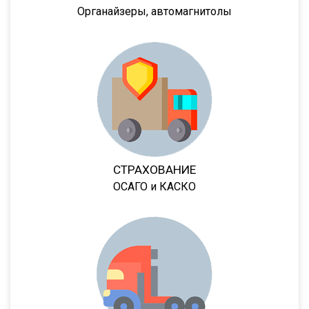
NW 3 S 26 НP KONISCH
Органайзеры, автомагнитолы
PS
Frigo
GA3B/3
GA3FL/7
9532
952342
9541
СТРАХОВАНИЕ
95234
ОСАГО и КАСКО
95236
95239
95403
95412
952362