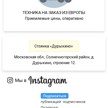
952301
952341
ТЕХНИКА НА ЗАКАЗ ИЗ ЕВРОПЫ
95232/9585
Приемлемые цены, оперативно
9586-0000070
9388
974611Д
Стоянка «Дурыкино»:
974612
974613
Московская обл., Солнечногорский район, д.
Дурыкино, строение 12.
974614
974611ДН
97461
974610
9746Н
974601