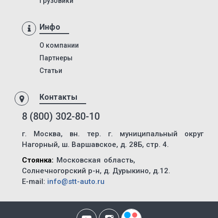
Грузовики
KIS 3WA
Инфо
KIS 3W
KIS 3WS
О компании
Партнеры
KIS 3F
Статьи
KIS 3FL
KIS 3FR
Контакты
KIS 4F
8 (800) 302-80-10
NS3 R
г. Москва, вн. тер. г. муниципальный округ
85792
Нагорный, ш. Варшавское, д. 28Б, стр. 4.
85791
Стоянка:
Московская область,
8428
Солнечногорский р-н, д. Дурыкино, д.12.
E-mail:
info@stt-auto.ru
84286
МТЗ-82.1
ХТЗ-150К-09-25