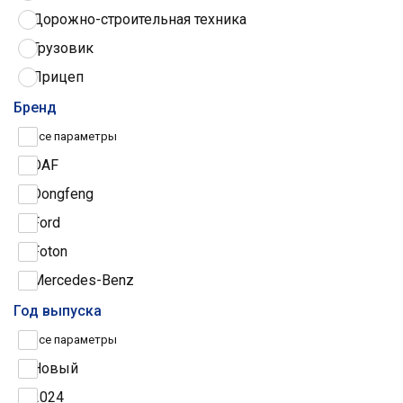
Дорожно-строительная техника
Грузовик
Прицеп
Трактор
Бренд
Грузовые шины
Все параметры
DAF
Dongfeng
Ford
Foton
Mercedes-Benz
Iveco
Год выпуска
МАЗ
Все параметры
Scania
Новый
Volvo
2024