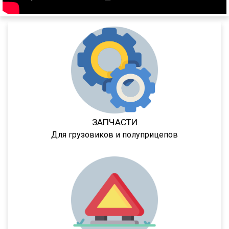
974604
974603
9746Т
9746Н
974601Т
6328
9385
ЗАПЧАСТИ
9386
Для грузовиков и полуприцепов
9523
9585
9586
85797
95411
952342