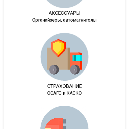
95232
АКСЕССУАРЫ
DHKA 350
Органайзеры, автомагнитолы
DHKS 350
ПТ1
ПТ5
8980
9445
9985
652802
СТРАХОВАНИЕ
97462
ОСАГО и КАСКО
974623
974624
974628
974629