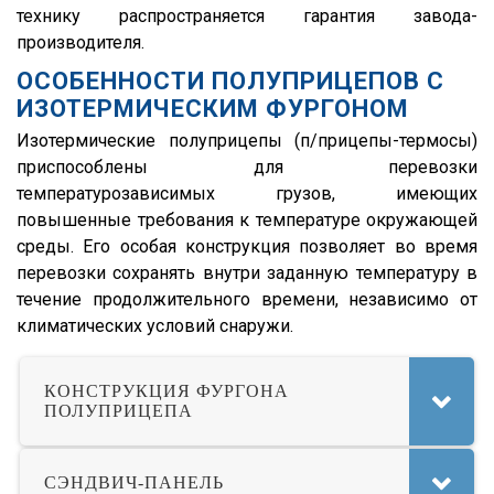
технику распространяется гарантия завода-
Magnum
производителя.
Lander
ОСОБЕННОСТИ ПОЛУПРИЦЕПОВ С
Cargo
ИЗОТЕРМИЧЕСКИМ ФУРГОНОМ
HD 500
Изотермические полуприцепы (п/прицепы-термосы)
приспособлены для перевозки
544018-1320-031
температурозависимых грузов, имеющих
5440А5-370-031
повышенные требования к температуре окружающей
XS International
среды. Его особая конструкция позволяет во время
перевозки сохранять внутри заданную температуру в
LVFS3F
течение продолжительного времени, независимо от
CFS
климатических условий снаружи.
S01
SCF
КОНСТРУКЦИЯ ФУРГОНА
ПОЛУПРИЦЕПА
SCS
SKO
СЭНДВИЧ-ПАНЕЛЬ
SKO 24