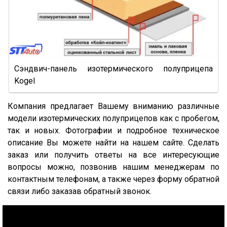
NW 3 S 26 НP KONISCH
PS
Frigo
GA3B/3
Сэндвич-панель изотермического полуприцепа
GA3FL/7
Kogel
9532
Компания предлагает Вашему вниманию различные
952342
модели изотермических полуприцепов как с пробегом,
9541
так и новых. Фотографии и подробное техническое
описание Вы можете найти на нашем сайте. Сделать
95234
заказ или получить ответы на все интересующие
95236
вопросы можно, позвонив нашим менеджерам по
95239
контактным телефонам, а также через форму обратной
связи либо заказав обратный звонок.
95403
95412
952362