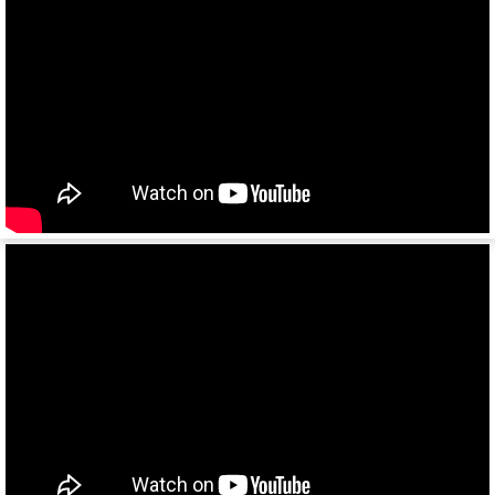
952301
952341
95232/9585
9586-0000070
9388
974611Д
974612
974613
974614
974611ДН
97461
974610
9746Н
974601