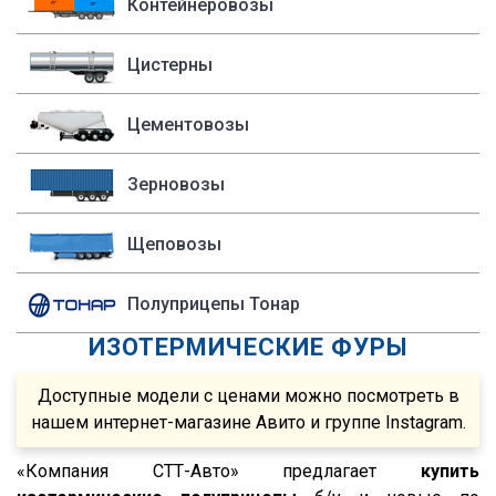
Контейнеровозы
Cobo
1995
P340
Fruehauf
1994
Цистерны
P400
Sacim
1993
P420
Цементовозы
Shacman (Shaanxi)
1992
P440
OMSP
1991
R
Зерновозы
OMT
1990
R420
Grappar
R380
Щеповозы
Magyar
R440
Полуприцепы Тонар
Menci
R450
ИЗОТЕРМИЧЕСКИЕ ФУРЫ
FTS
S500
Fatih Treyler
FH
Доступные модели с ценами можно посмотреть в
Ali Riza Usta
FH12
нашем интернет-магазине Авито и группе Instagram.
Штурман Кредо
FH13
«Компания СТТ-Авто» предлагает
купить
МТЗ
FH440