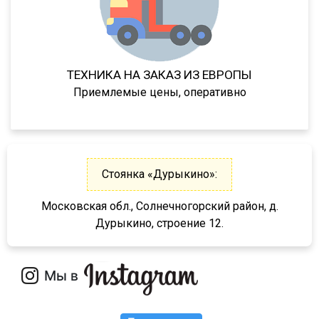
9417
LB3E
LB4E
ТЕХНИКА НА ЗАКАЗ ИЗ ЕВРОПЫ
94422
Приемлемые цены, оперативно
KIS-3JM
NJ3
NJ4
Стоянка «Дурыкино»:
NJ4 R
94182
Московская обл., Солнечногорский район, д.
Дурыкино, строение 12.
94183
94184
9418
94185
94186