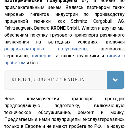
изотермические полуприцепы
б/у и новые по
ХТЗ
привлекательным ценам. Являясь партнером таких
FMX
мировых гигантов индустрии по производству
Meusburger
FM
прицепной техники, как Schmitz Cargobull AG,
Feldbinder
FM9.380
Fahrzeugwerk Bernard
KRONE
GmbH, Wielton и других мы
ГАЗ
обеспечим покупку грузового транспорта различного
TGS
назначения на выгодных условиях, включая
Isuzu
TGX
рефрижераторные полуприцепы
, щеповозы,
Lonking
TGA
зерновозы,
цистерны
, а также грузовики и
тягачи с
пробегом
и без.
XF95
XF105
КРЕДИТ, ЛИЗИНГ И TRADE-IN
XF106
XG
Весь коммерческий транспорт проходит
X3000
предпродажную подготовку, включающую
X6000
техническое обслуживание, ремонт и мойку.
Stralis
Предлагаемые нами полуприцепы эксплуатировались
только в Европе и не имеют пробега по РФ. На новую
Premium