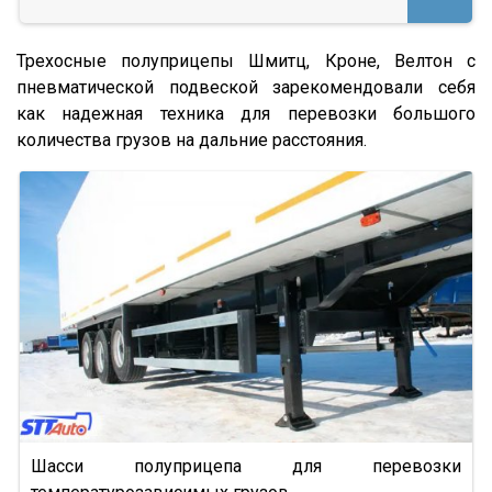
SKO 24/L
Трехосные полуприцепы Шмитц, Кроне, Велтон с
SKI
пневматической подвеской зарекомендовали себя
SPR
как надежная техника для перевозки большого
SW 24
количества грузов на дальние расстояния.
Cool Liner
Box Liner
Profi Liner
Mega Liner
SDP 27
SDC 24
SDC 27
SD
SDR 27
Шасси полуприцепа для перевозки
S24