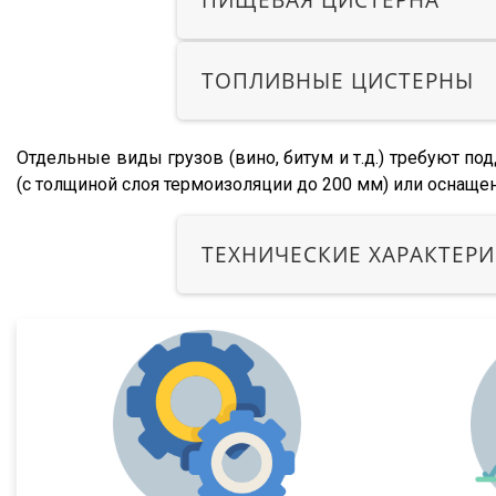
ПИЩЕВАЯ ЦИСТЕРНА
Lander
Cargo
ТОПЛИВНЫЕ ЦИСТЕРНЫ
HD 500
544018-1320-031
Отдельные виды грузов (вино, битум и т.д.) требуют п
5440А5-370-031
(с толщиной слоя термоизоляции до 200 мм) или оснаще
XS International
LVFS3F
ТЕХНИЧЕСКИЕ ХАРАКТЕР
CFS
S01
SCF
SCS
SKO
SKO 24
SKO 24/L