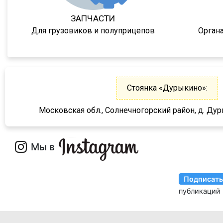
SKI
ЗАПЧАСТИ
SPR
Для грузовиков и полуприцепов
Орган
SW 24
Cool Liner
Box Liner
Profi Liner
Стоянка «Дурыкино»:
Mega Liner
Московская обл., Солнечногорский район, д. Дур
SDP 27
SDC 24
SDC 27
SD
SDR 27
S24
SN