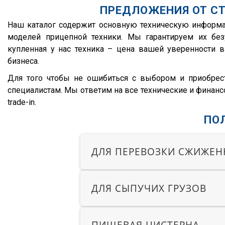
Meusburger
FM
ПРЕДЛОЖЕНИЯ ОТ СТ
Feldbinder
FM9.380
Наш каталог содержит основную техническую информ
моделей прицепной техники. Мы гарантируем их безу
ГАЗ
TGS
купленная у нас техника – цена вашей уверенности 
Isuzu
TGX
бизнеса.
Lonking
TGA
Для того чтобы не ошибиться с выбором и приобрест
XF95
специалистам. Мы ответим на все технические и финанс
trade-in.
XF105
ПО
XF106
XG
ДЛЯ ПЕРЕВОЗКИ СЖИЖЕН
X3000
X6000
Stralis
ДЛЯ СЫПУЧИХ ГРУЗОВ
Premium
Magnum