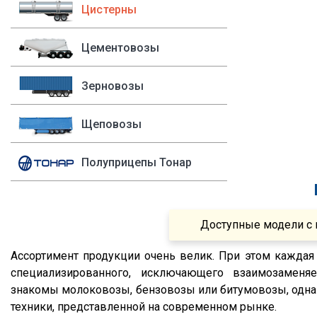
Fruehauf
1994
Цистерны
P400
Sacim
1993
P420
Цементовозы
Shacman (Shaanxi)
1992
P440
OMSP
1991
R
Зерновозы
OMT
1990
R420
Grappar
R380
Щеповозы
Magyar
R440
Полуприцепы Тонар
Menci
R450
FTS
S500
Fatih Treyler
FH
Доступные модели с 
Ali Riza Usta
FH12
Ассортимент продукции очень велик. При этом каждая 
Штурман Кредо
FH13
специализированного, исключающего взаимозаменяе
МТЗ
FH440
знакомы молоковозы, бензовозы или битумовозы, однак
ХТЗ
FMX
техники, представленной на современном рынке.