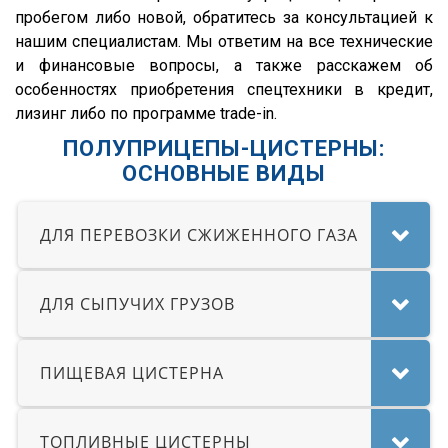
HD 500
пробегом либо новой, обратитесь за консультацией к
544018-1320-031
нашим специалистам. Мы ответим на все технические
и финансовые вопросы, а также расскажем об
5440А5-370-031
особенностях приобретения спецтехники в кредит,
XS International
лизинг либо по программе trade-in.
LVFS3F
ПОЛУПРИЦЕПЫ-ЦИСТЕРНЫ:
CFS
ОСНОВНЫЕ ВИДЫ
S01
SCF
ДЛЯ ПЕРЕВОЗКИ СЖИЖЕННОГО ГАЗА
SCS
SKO
ДЛЯ СЫПУЧИХ ГРУЗОВ
SKO 24
SKO 24/L
ПИЩЕВАЯ ЦИСТЕРНА
SKI
SPR
ТОПЛИВНЫЕ ЦИСТЕРНЫ