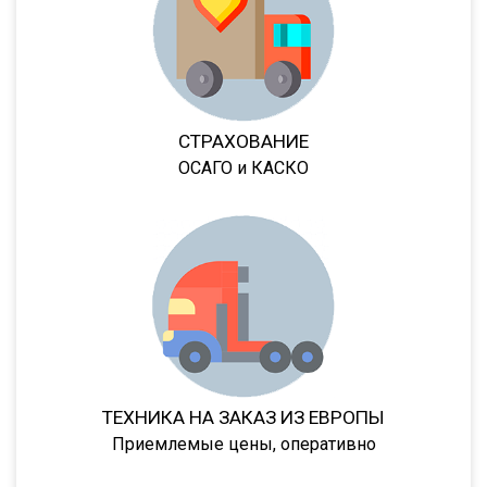
GA3B/3
GA3FL/7
9532
952342
СТРАХОВАНИЕ
9541
ОСАГО и КАСКО
95234
95236
95239
95403
95412
952362
952301
ТЕХНИКА НА ЗАКАЗ ИЗ ЕВРОПЫ
952341
Приемлемые цены, оперативно
95232/9585