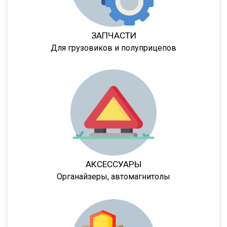
SPKH27
SVKT24
SV24
ЗАПЧАСТИ
Для грузовиков и полуприцепов
SW24
NW
33HP
NS
NS ST
NS PT
NS 3 SP
АКСЕССУАРЫ
NS 3 F
Органайзеры, автомагнитолы
NW 3 S 26 НP KONISCH
PS
Frigo