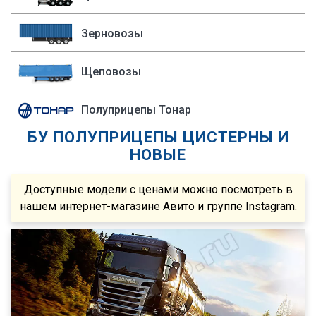
Shacman (Shaanxi)
1992
P440
OMSP
1991
R
Зерновозы
OMT
1990
R420
Grappar
R380
Щеповозы
Magyar
R440
Полуприцепы Тонар
Menci
R450
БУ ПОЛУПРИЦЕПЫ ЦИСТЕРНЫ И
FTS
S500
НОВЫЕ
Fatih Treyler
FH
Ali Riza Usta
FH12
Доступные модели с ценами можно посмотреть в
Штурман Кредо
нашем интернет-магазине Авито и группе Instagram.
FH13
МТЗ
FH440
ХТЗ
FMX
Meusburger
FM
Feldbinder
FM9.380