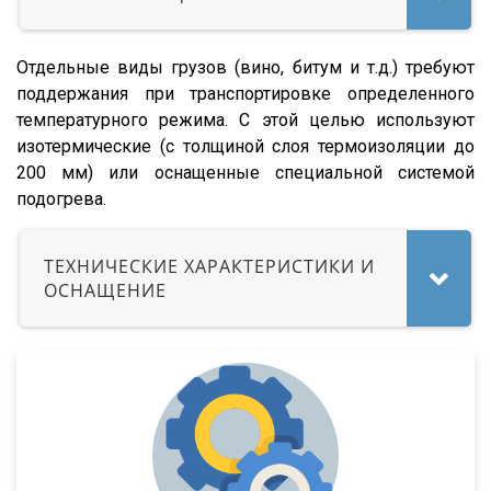
SW 24
Cool Liner
Отдельные виды грузов (вино, битум и т.д.) требуют
Box Liner
поддержания при транспортировке определенного
Profi Liner
температурного режима. С этой целью используют
Mega Liner
изотермические (с толщиной слоя термоизоляции до
200 мм) или оснащенные специальной системой
SDP 27
подогрева.
SDC 24
SDC 27
ТЕХНИЧЕСКИЕ ХАРАКТЕРИСТИКИ И
SD
ОСНАЩЕНИЕ
SDR 27
S24
SN
SN24
SP24