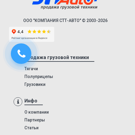
9746Н
974601Т
6328
ООО "КОМПАНИЯ СТТ-АВТО" © 2003-2026
9385
9386
9523
Продажа грузовой техники
9585
9586
Тягачи
Полуприцепы
85797
Грузовики
95411
952342
Инфо
95232
О компании
DHKA 350
Партнеры
DHKS 350
Статьи