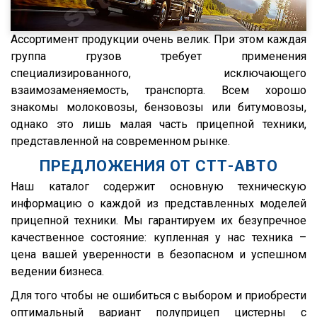
ГАЗ
TGS
Isuzu
TGX
Ассортимент продукции очень велик. При этом каждая
Lonking
TGA
группа грузов требует применения
XF95
специализированного, исключающего
взаимозаменяемость, транспорта. Всем хорошо
XF105
знакомы молоковозы, бензовозы или битумовозы,
XF106
однако это лишь малая часть прицепной техники,
XG
представленной на современном рынке.
X3000
ПРЕДЛОЖЕНИЯ ОТ СТТ-АВТО
X6000
Наш каталог содержит основную техническую
информацию о каждой из представленных моделей
Stralis
прицепной техники. Мы гарантируем их безупречное
Premium
качественное состояние: купленная у нас техника –
Magnum
цена вашей уверенности в безопасном и успешном
ведении бизнеса.
Lander
Для того чтобы не ошибиться с выбором и приобрести
Cargo
оптимальный вариант полуприцеп цистерны с