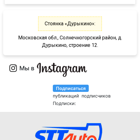
9586-0000070
9388
974611Д
Стоянка «Дурыкино»:
974612
Московская обл., Солнечногорский район, д.
974613
Дурыкино, строение 12.
974614
974611ДН
97461
974610
9746Н
974601
974604
974603
9746Т