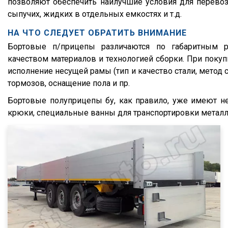
позволяют обеспечить наилучшие условия для перевозк
Lander
сыпучих, жидких в отдельных емкостях и т.д.
Cargo
НА ЧТО СЛЕДУЕТ ОБРАТИТЬ ВНИМАНИЕ
HD 500
Бортовые п/прицепы различаются по габаритным ра
544018-1320-031
качеством материалов и технологией сборки. При покуп
исполнение несущей рамы (тип и качество стали, метод с
5440А5-370-031
тормозов, оснащение пола и пр.
XS International
Бортовые полуприцепы бу, как правило, уже имеют не
LVFS3F
крюки, специальные ванны для транспортировки металло
CFS
S01
SCF
SCS
SKO
SKO 24
SKO 24/L