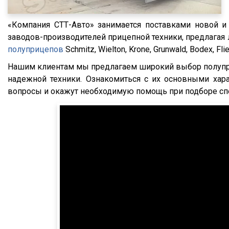
SKI
SPR
«Компания СТТ-Авто» занимается поставками новой 
заводов-производителей прицепной техники, предлагая 
SW 24
полуприцепов
Schmitz, Wielton, Krone, Grunwald, Bodex, 
Cool Liner
Нашим клиентам мы предлагаем широкий выбор полуприц
Box Liner
надежной техники. Ознакомиться с их основными хар
Profi Liner
вопросы и окажут необходимую помощь при подборе спе
Mega Liner
SDP 27
SDC 24
SDC 27
SD
SDR 27
S24
SN