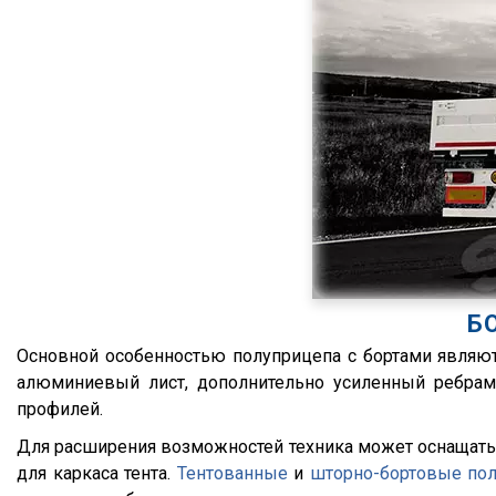
Meusburger
FM
Feldbinder
FM9.380
ГАЗ
TGS
Isuzu
TGX
Lonking
TGA
XF95
XF105
XF106
XG
Б
X3000
Основной особенностью полуприцепа с бортами являют
X6000
алюминиевый лист, дополнительно усиленный ребрами
Stralis
профилей.
Premium
Для расширения возможностей техника может оснащать
для каркаса тента.
Тентованные
и
шторно-бортовые по
Magnum