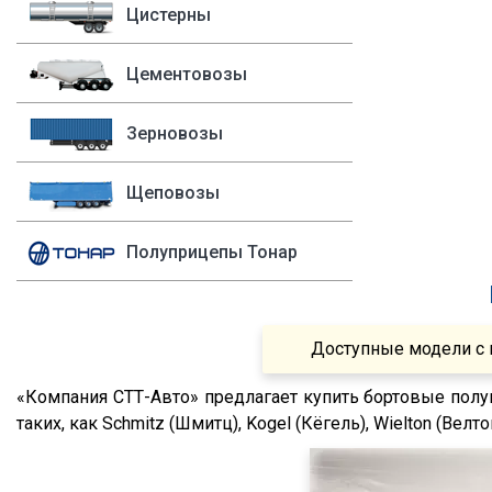
Fruehauf
1994
Цистерны
P400
Sacim
1993
P420
Цементовозы
Shacman (Shaanxi)
1992
P440
OMSP
1991
R
Зерновозы
OMT
1990
R420
Grappar
R380
Щеповозы
Magyar
R440
Полуприцепы Тонар
Menci
R450
FTS
S500
Fatih Treyler
FH
Доступные модели с 
Ali Riza Usta
FH12
«Компания СТТ-Авто» предлагает купить бортовые пол
Штурман Кредо
FH13
таких, как Schmitz (Шмитц), Kogel (Кёгель), Wielton (Велтон
МТЗ
FH440
ХТЗ
FMX