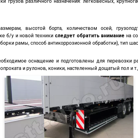
и грузов различного назначения: легковесных, крупнога
змерам, высотой борта, количеством осей, грузопод
ке б/у и новой техники
следует обратить внимание
на со
борки рамы, способ антикоррозионной обработки), тип шас
обходимое оснащение и подготовлены для перевозки ра
проката и рулонов, коники, настеленный дощатый пол и т.