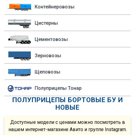
Bonum
1996
P280
Контейнеровозы
Cobo
1995
P340
Fruehauf
1994
Цистерны
P400
Sacim
1993
P420
Цементовозы
Shacman (Shaanxi)
1992
P440
OMSP
1991
R
Зерновозы
OMT
1990
R420
Grappar
R380
Щеповозы
Magyar
R440
Полуприцепы Тонар
Menci
R450
ПОЛУПРИЦЕПЫ БОРТОВЫЕ БУ И
FTS
S500
НОВЫЕ
Fatih Treyler
FH
Ali Riza Usta
FH12
Доступные модели с ценами можно посмотреть в
Штурман Кредо
нашем интернет-магазине Авито и группе Instagram.
FH13