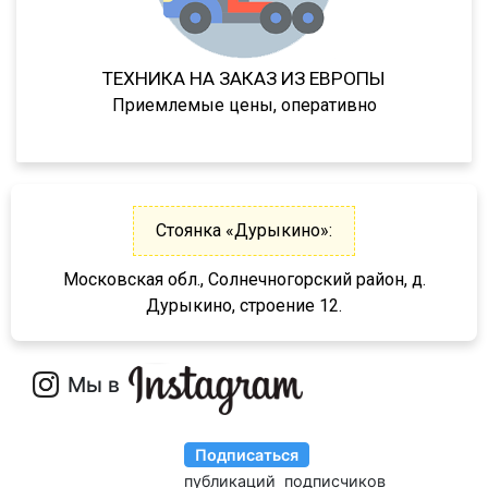
94186
94187
ТЕХНИКА НА ЗАКАЗ ИЗ ЕВРОПЫ
94161
Приемлемые цены, оперативно
94163
9416
NS34PT/45/R1M/2
Classic
Стоянка «Дурыкино»:
Premium
Московская обл., Солнечногорский район, д.
Next
Дурыкино, строение 12.
ППЦТ-36
ППЦТ-40
ППЦТ-65
ППЦТ-20
ППЦТ-31