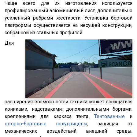
Чаще всего для их изготовления используется
Premium
профилированный алюминиевый лист, дополнительно
Magnum
усиленный ребрами жесткости. Установка бортовой
Lander
платформы осуществляется на несущей конструкции,
собранной из стальных профилей.
Cargo
Для
HD 500
544018-1320-031
5440А5-370-031
XS International
LVFS3F
CFS
расширения возможностей техника может оснащаться
S01
кониками, надставками, дополнительными бортами,
SCF
креплениями для каркаса тента.
Тентованные
и
SCS
шторно-бортовые полуприцепы
, защищая от
механических воздействий внешней среды,
SKO