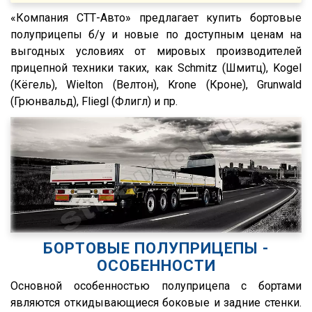
МТЗ
FH440
«Компания СТТ-Авто» предлагает купить бортовые
ХТЗ
FMX
полуприцепы б/у и новые по доступным ценам на
выгодных условиях от мировых производителей
Meusburger
FM
прицепной техники таких, как Schmitz (Шмитц), Kogel
Feldbinder
FM9.380
(Кёгель), Wielton (Велтон), Krone (Кроне), Grunwald
ГАЗ
TGS
(Грюнвальд), Fliegl (Флигл) и пр.
Isuzu
TGX
Lonking
TGA
XF95
XF105
XF106
XG
БОРТОВЫЕ ПОЛУПРИЦЕПЫ -
X3000
ОСОБЕННОСТИ
X6000
Основной особенностью полуприцепа с бортами
Stralis
являются откидывающиеся боковые и задние стенки.