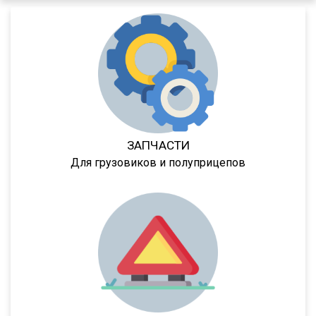
952342
95232
DHKA 350
DHKS 350
ПТ1
ПТ5
ЗАПЧАСТИ
8980
Для грузовиков и полуприцепов
9445
9985
652802
97462
974623
974624
974628