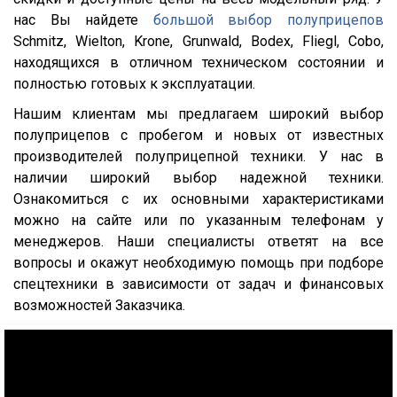
952362
нас Вы найдете
большой выбор полуприцепов
952301
Schmitz, Wielton, Krone, Grunwald, Bodex, Fliegl, Cobo,
находящихся в отличном техническом состоянии и
952341
полностью готовых к эксплуатации.
95232/9585
Нашим клиентам мы предлагаем широкий выбор
9586-0000070
полуприцепов с пробегом и новых от известных
9388
производителей полуприцепной техники. У нас в
наличии широкий выбор надежной техники.
974611Д
Ознакомиться с их основными характеристиками
974612
можно на сайте или по указанным телефонам у
974613
менеджеров. Наши специалисты ответят на все
вопросы и окажут необходимую помощь при подборе
974614
спецтехники в зависимости от задач и финансовых
974611ДН
возможностей Заказчика.
97461
974610
9746Н