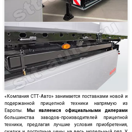
NS 3 F
NW 3 S 26 НP KONISCH
PS
Frigo
GA3B/3
GA3FL/7
9532
952342
9541
95234
«Компания СТТ-Авто» занимается поставками новой и
95236
подержанной прицепной техники напрямую из
95239
Европы.
Мы являемся официальными дилерами
95403
большинства заводов-производителей прицепной
техники, предлагая лучшие условия приобретения,
95412
скидки и доступные цены на весь модельный ряд. У