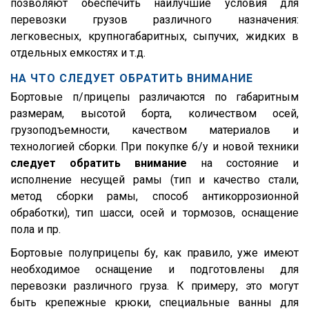
позволяют обеспечить наилучшие условия для
SKO 24
перевозки грузов различного назначения:
SKO 24/L
легковесных, крупногабаритных, сыпучих, жидких в
отдельных емкостях и т.д.
SKI
SPR
НА ЧТО СЛЕДУЕТ ОБРАТИТЬ ВНИМАНИЕ
Бортовые п/прицепы различаются по габаритным
SW 24
размерам, высотой борта, количеством осей,
Cool Liner
грузоподъемности, качеством материалов и
Box Liner
технологией сборки. При покупке б/у и новой техники
следует обратить внимание
на состояние и
Profi Liner
исполнение несущей рамы (тип и качество стали,
Mega Liner
метод сборки рамы, способ антикоррозионной
SDP 27
обработки), тип шасси, осей и тормозов, оснащение
пола и пр.
SDC 24
SDC 27
Бортовые полуприцепы бу, как правило, уже имеют
необходимое оснащение и подготовлены для
SD
перевозки различного груза. К примеру, это могут
SDR 27
быть крепежные крюки, специальные ванны для