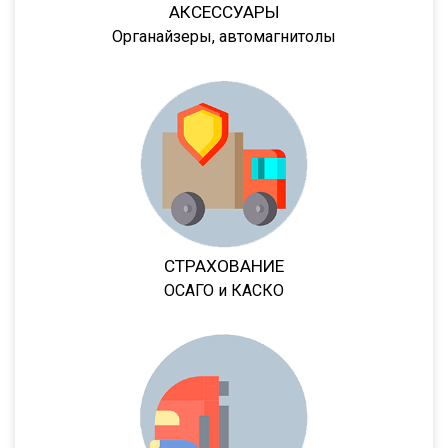
АКСЕССУАРЫ
974629
Органайзеры, автомагнитолы
9417
LB3E
LB4E
94422
KIS-3JM
NJ3
NJ4
СТРАХОВАНИЕ
NJ4 R
ОСАГО и КАСКО
94182
94183
94184
9418
94185