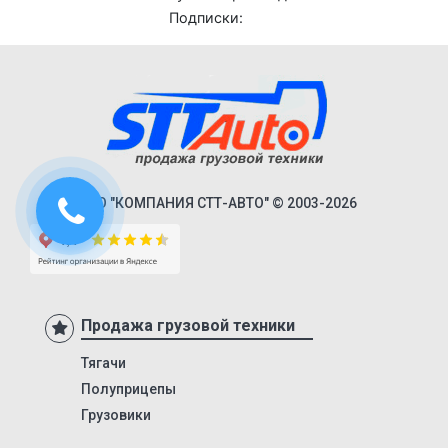
ППЦТ-12-885М
KIS 3WA
KIS 3W
KIS 3WS
KIS 3F
KIS 3FL
ООО "КОМПАНИЯ СТТ-АВТО" © 2003-2026
KIS 3FR
KIS 4F
NS3 R
85792
Продажа грузовой техники
85791
Тягачи
8428
Полуприцепы
84286
Грузовики
МТЗ-82.1