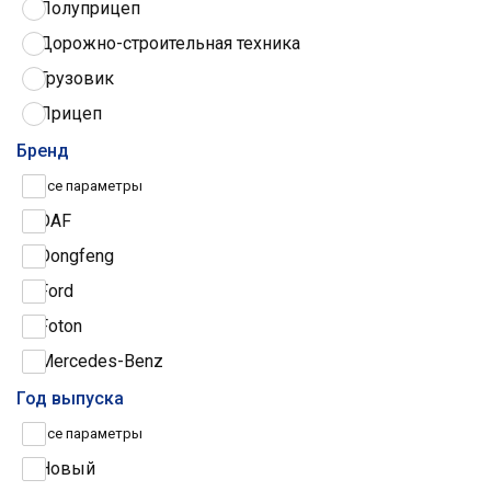
Полуприцеп
Дорожно-строительная техника
Грузовик
Прицеп
Трактор
Бренд
Грузовые шины
Все параметры
DAF
Dongfeng
Ford
Foton
Mercedes-Benz
Iveco
Год выпуска
МАЗ
Все параметры
Scania
Новый