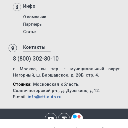
ХТЗ-150К-09-25
Инфо
Т-150-05-09-25
О компании
ХТЗ-181
Партнеры
ХТЗ-17221-21
Статьи
ХТЗ-17221-09
Контакты
ХТЗ-16131-03
8 (800) 302-80-10
ХТЗ-2511
ХТЗ-240K
г. Москва, вн. тер. г. муниципальный округ
Нагорный, ш. Варшавское, д. 28Б, стр. 4.
ХТЗ-3512
Стоянка:
Московская область,
ХТЗ-150К-09-25-06
Солнечногорский р-н, д. Дурыкино, д.12.
ХТЗ-17221-06
E-mail:
info@stt-auto.ru
Т-150-05-09-25-06
ХТЗ-150К-09-25-15
БКМ-2М